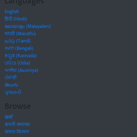
Languages
English
हिंदी (Hindi)
മലയാളം (Malayalam)
मराठी (Marathi)
தமிழ் (Tamil)
বাঙালি (Bengali)
ಕನ್ನಡ (Kannada)
ଓଡିଆ (Odia)
অসমীয়া (Asomiya)
ਪੰਜਾਬੀ
తెలుగు
ગુજરાતી
Browse
खबरें
कंपनी समाचार
सफल किसान