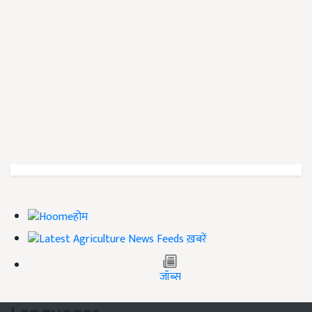
होम
ख़बरें
जॉब्स