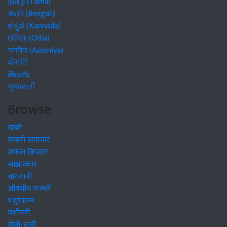
தமிழ் (Tamil)
বাঙালি (Bengali)
ಕನ್ನಡ (Kannada)
ଓଡିଆ (Odia)
অসমীয়া (Asomiya)
ਪੰਜਾਬੀ
తెలుగు
ગુજરાતી
Browse
खबरें
कंपनी समाचार
सफल किसान
साक्षात्कार
बागवानी
औषधीय फसलें
पशुपालन
मशीनरी
खेती-बाड़ी