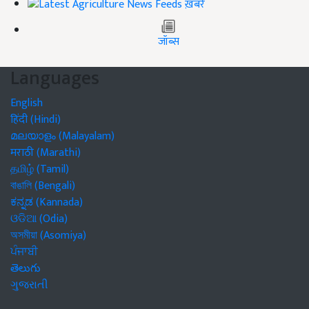
ख़बरें
जॉब्स
Languages
English
हिंदी (Hindi)
മലയാളം (Malayalam)
मराठी (Marathi)
தமிழ் (Tamil)
বাঙালি (Bengali)
ಕನ್ನಡ (Kannada)
ଓଡିଆ (Odia)
অসমীয়া (Asomiya)
ਪੰਜਾਬੀ
తెలుగు
ગુજરાતી