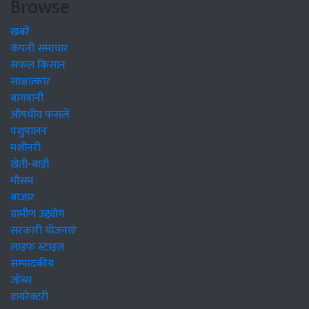
Browse
खबरें
कंपनी समाचार
सफल किसान
साक्षात्कार
बागवानी
औषधीय फसलें
पशुपालन
मशीनरी
खेती-बाड़ी
मौसम
बाजार
ग्रामीण उद्द्योग
सरकारी योजनाएं
लाइफ स्टाइल
सम्पादकीय
जॉब्स
डायरेक्टरी