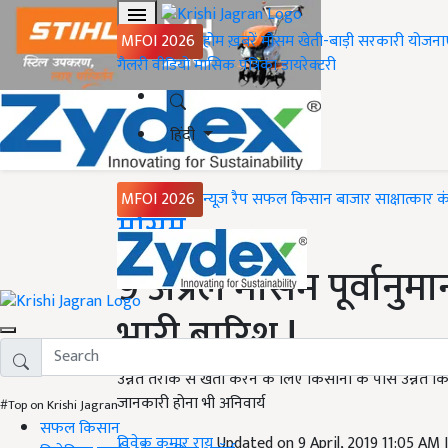
MFOI 2026
होम
ख़बरें
मौसम
खेती-बाड़ी
सरकारी योजना
गैलरी
वीडियो
मासिक पत्रिका
डायरेक्टरी
हिंदी
MFOI 2026
न्यूज़ रैप
सफल किसान
बाजार
साक्षात्कार
क
Home
मौसम
9 अप्रैल मौसम पूर्वानुमा
भारी बारिश !
उन्नत तरीके से खेती करने के लिए किसानों के पास उन्नत किस्
जानकारी होना भी अनिवार्य
#Top on Krishi Jagran
सफल किसान
विवेक कुमार राय
Updated on 9 April, 2019 11:05 AM