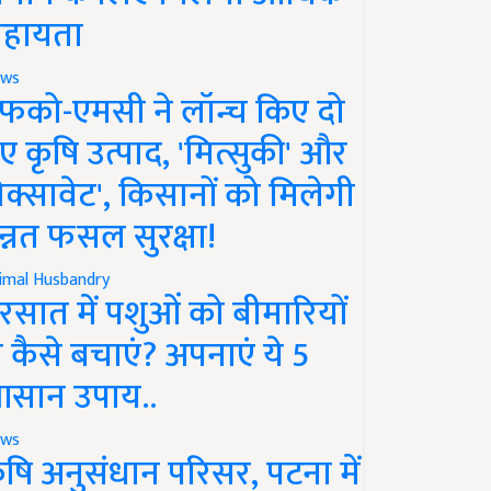
हायता
ws
फको-एमसी ने लॉन्च किए दो
ए कृषि उत्पाद, 'मित्सुकी' और
नेक्सावेट', किसानों को मिलेगी
न्नत फसल सुरक्षा!
imal Husbandry
रसात में पशुओं को बीमारियों
े कैसे बचाएं? अपनाएं ये 5
सान उपाय..
ws
ृषि अनुसंधान परिसर, पटना में