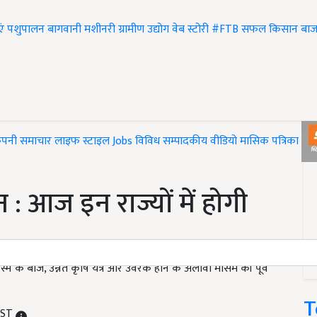
एं
पशुपालन
बागवानी
मशीनरी
ग्रामीण उद्योग
वेब स्टोरी
#FTB
सफल किसान
बाज
ंपनी समाचार
लाइफ स्टाइल
Jobs
विविध
सम्पादकीय
वीडियो
मासिक पत्रिका
#T
न : आज इन राज्यों में होगी
में के बीज, उन्नत कृषि यंत्र और उर्वरक होने के अलावा मौसम की पूर्व
T
 IST