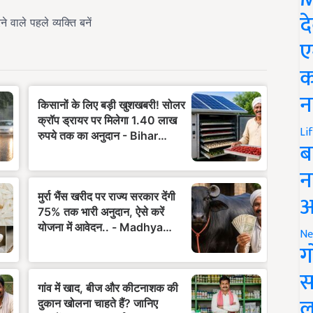
द
ए
क
न
Li
ब
न
आ
Ne
ग
स
ल