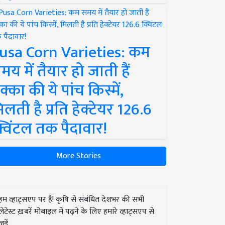
usa Corn Varieties: कम
मय में तैयार हो जाती हैं
क्का की ये पांच किस्में,
िलती है प्रति हेक्टेयर 126.6
्विंटल तक पैदावार!
More Stories
हम व्हाट्सएप पर हैं! कृषि से संबंधित देशभर की सभी
लेटेस्ट ख़बरें मोबाइल में पढ़ने के लिए हमारे व्हाट्सएप से
जुड़ें.