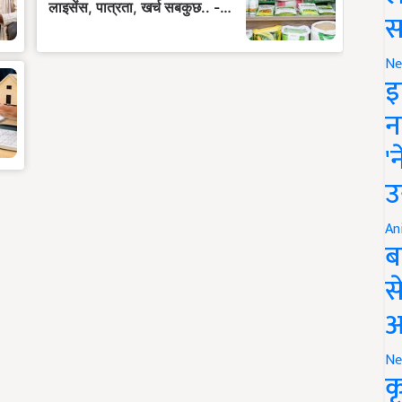
स
Ne
इ
न
'
उ
An
ब
स
आ
Ne
क