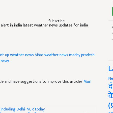
Subscribe
lert in india latest weather news updates for india
nt
up weather news
bihar weather news
madhy pradesh
 news
L
Ne
ticle and have suggestions to improve this article?
Mail
द
क
(