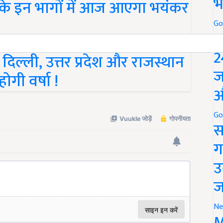
भ
के इन भागों में आज आएगा भयंकर
Go
P
2
 दिल्ली, उत्तर प्रदेश और राजस्थान
ज
ोगी वर्षा !
औ
Go
स
ग
उ
ज
Ne
M