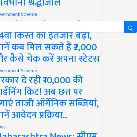
ावभीनी श्रद्धांजलि
vernment Scheme
M Kisan Yojana Update:
4वीं किस्त का इंतजार बढ़ा,
ानें कब मिल सकते हैं ₹2,000
र कैसे चेक करें अपना स्टेटस
vernment Scheme
रकार दे रही ₹10,000 की
ार्डनिंग किट! अब छत पर
गाएं ताजी ऑर्गेनिक सब्जियां,
ानें आवेदन प्रक्रिया..
ws
aharashtra News: सीएम