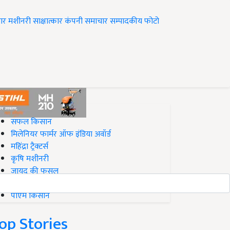
ार
मशीनरी
साक्षात्कार
कंपनी समाचार
सम्पादकीय
फोटो
op on Krishi Jagran
सफल किसान
मिलेनियर फार्मर ऑफ इंडिया अवॉर्ड
महिंद्रा ट्रैक्टर्स
कृषि मशीनरी
जायद की फसल
बिज़नेस आइडियाज
पीएम किसान
op Stories