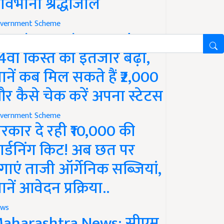
ावभीनी श्रद्धांजलि
vernment Scheme
M Kisan Yojana Update:
4वीं किस्त का इंतजार बढ़ा,
ानें कब मिल सकते हैं ₹2,000
र कैसे चेक करें अपना स्टेटस
vernment Scheme
रकार दे रही ₹10,000 की
ार्डनिंग किट! अब छत पर
गाएं ताजी ऑर्गेनिक सब्जियां,
ानें आवेदन प्रक्रिया..
ws
aharashtra News: सीएम