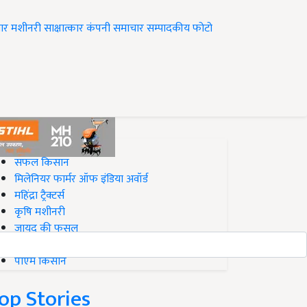
ार
मशीनरी
साक्षात्कार
कंपनी समाचार
सम्पादकीय
फोटो
op on Krishi Jagran
सफल किसान
मिलेनियर फार्मर ऑफ इंडिया अवॉर्ड
महिंद्रा ट्रैक्टर्स
कृषि मशीनरी
जायद की फसल
बिज़नेस आइडियाज
पीएम किसान
op Stories