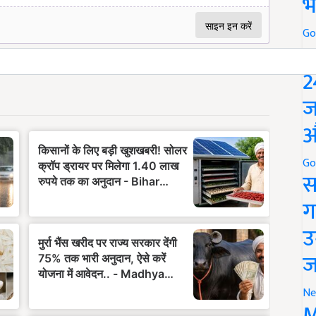
भ
Go
P
2
ज
औ
Go
स
ग
उ
ज
Ne
M