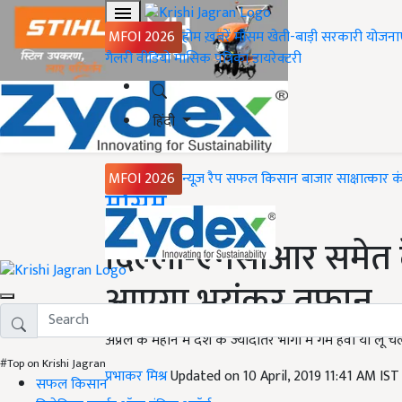
MFOI 2026
होम
ख़बरें
मौसम
खेती-बाड़ी
सरकारी योजना
गैलरी
वीडियो
मासिक पत्रिका
डायरेक्टरी
हिंदी
MFOI 2026
न्यूज़ रैप
सफल किसान
बाजार
साक्षात्कार
क
Home
मौसम
दिल्ली-एनसीआर समेत द
आएगा भयंकर तूफान
अप्रैल के महीने में देश के ज्यादातर भागों में गर्म हवा या 
#Top on Krishi Jagran
प्रभाकर मिश्र
Updated on 10 April, 2019 11:41 AM IS
सफल किसान