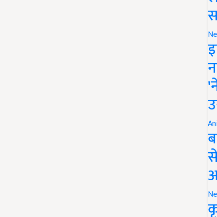
स
Ne
इ
न
'
उ
An
ब
स
आ
Ne
क