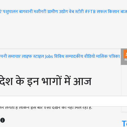
एं
पशुपालन
बागवानी
मशीनरी
ग्रामीण उद्योग
वेब स्टोरी
#FTB
सफल किसान
बाज
ंपनी समाचार
लाइफ स्टाइल
Jobs
विविध
सम्पादकीय
वीडियो
मासिक पत्रिका
#T
ेश के इन भागों में आज
लू चलने लगती है लेकिन इस बार ऐसा देखने को नहीं मिल रहा है.
T
T