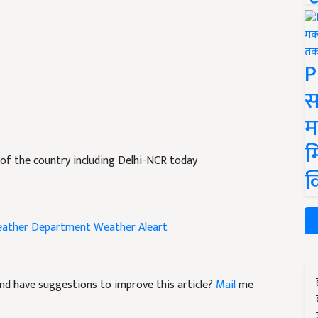
P
स
म
म
 of the country including Delhi-NCR today
क
ather Department
Weather Aleart
e and have suggestions to improve this article?
Mail
me