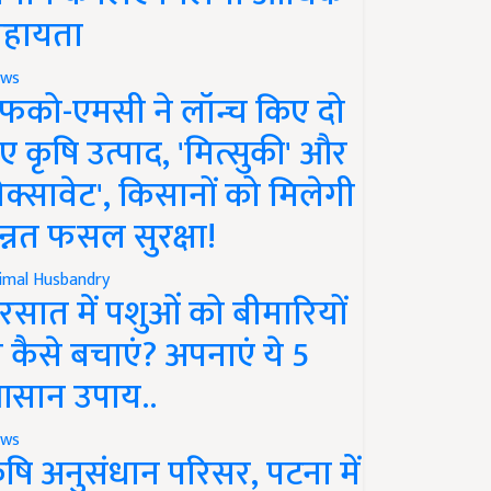
हायता
ws
फको-एमसी ने लॉन्च किए दो
ए कृषि उत्पाद, 'मित्सुकी' और
नेक्सावेट', किसानों को मिलेगी
न्नत फसल सुरक्षा!
imal Husbandry
रसात में पशुओं को बीमारियों
े कैसे बचाएं? अपनाएं ये 5
सान उपाय..
ws
ृषि अनुसंधान परिसर, पटना में