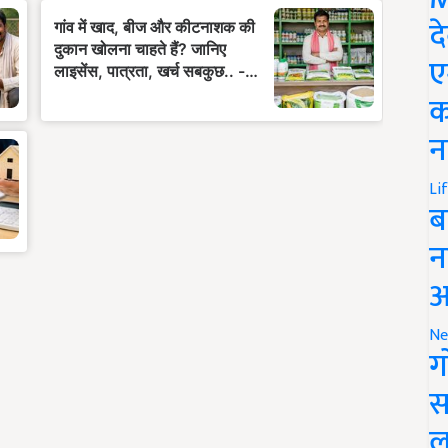
द
ए
क
न
Li
ब
न
आ
Ne
ग
स
ल