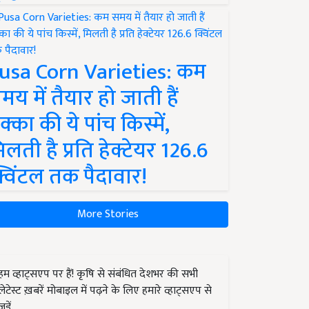
usa Corn Varieties: कम
मय में तैयार हो जाती हैं
क्का की ये पांच किस्में,
िलती है प्रति हेक्टेयर 126.6
्विंटल तक पैदावार!
More Stories
हम व्हाट्सएप पर हैं! कृषि से संबंधित देशभर की सभी
लेटेस्ट ख़बरें मोबाइल में पढ़ने के लिए हमारे व्हाट्सएप से
जुड़ें.