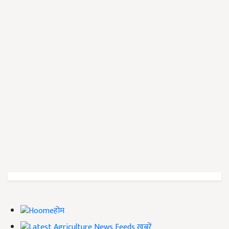
होम
ख़बरें