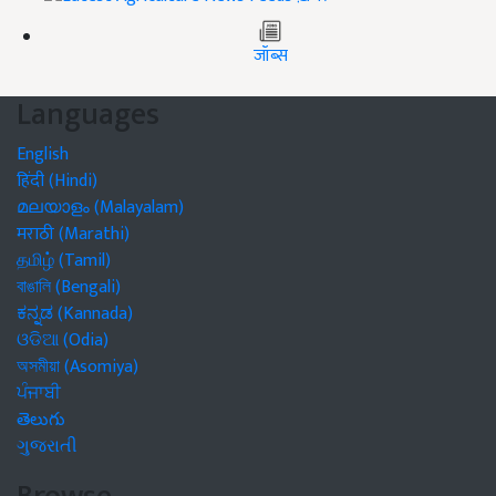
जॉब्स
Languages
English
हिंदी (Hindi)
മലയാളം (Malayalam)
मराठी (Marathi)
தமிழ் (Tamil)
বাঙালি (Bengali)
ಕನ್ನಡ (Kannada)
ଓଡିଆ (Odia)
অসমীয়া (Asomiya)
ਪੰਜਾਬੀ
తెలుగు
ગુજરાતી