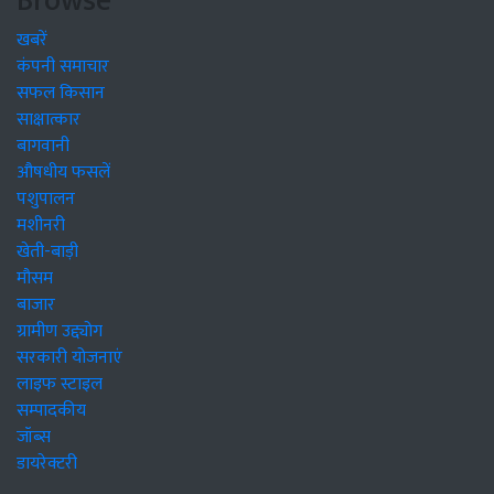
Browse
खबरें
कंपनी समाचार
सफल किसान
साक्षात्कार
बागवानी
औषधीय फसलें
पशुपालन
मशीनरी
खेती-बाड़ी
मौसम
बाजार
ग्रामीण उद्द्योग
सरकारी योजनाएं
लाइफ स्टाइल
सम्पादकीय
जॉब्स
डायरेक्टरी