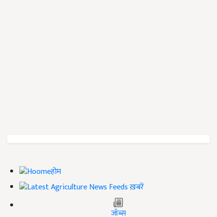
होम
ख़बरें
जॉब्स