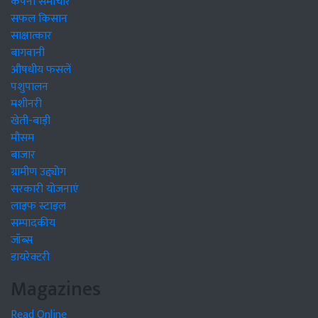
कंपनी समाचार
सफल किसान
साक्षात्कार
बागवानी
औषधीय फसलें
पशुपालन
मशीनरी
खेती-बाड़ी
मौसम
बाजार
ग्रामीण उद्द्योग
सरकारी योजनाएं
लाइफ स्टाइल
सम्पादकीय
जॉब्स
डायरेक्टरी
Magazines
Read Online