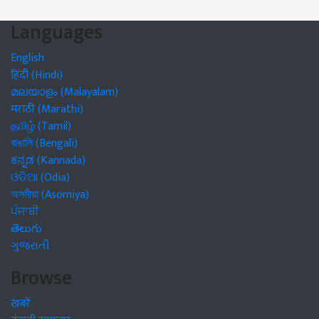
Languages
English
हिंदी (Hindi)
മലയാളം (Malayalam)
मराठी (Marathi)
தமிழ் (Tamil)
বাঙালি (Bengali)
ಕನ್ನಡ (Kannada)
ଓଡିଆ (Odia)
অসমীয়া (Asomiya)
ਪੰਜਾਬੀ
తెలుగు
ગુજરાતી
Browse
खबरें