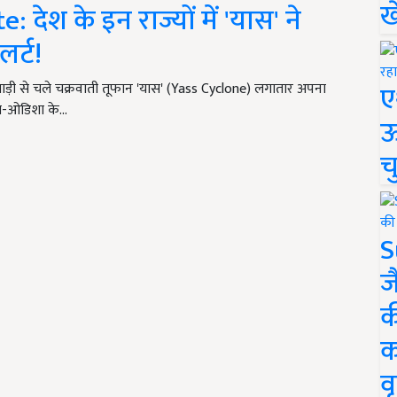
ख
ेश के इन राज्यों में 'यास' ने
र्ट!
ए
़ी से चले चक्रवाती तूफान 'यास' (Yass Cyclone) लगातार अपना
गाल-ओडिशा के…
ऊ
च
S
ज
क
क
वृ