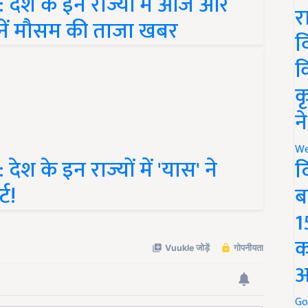
नें मौसम की ताजा खबर
र
व
क
क
न
 के इन राज्यों में 'यास' ने
We
द
ट!
ब
1
क
अ
Go