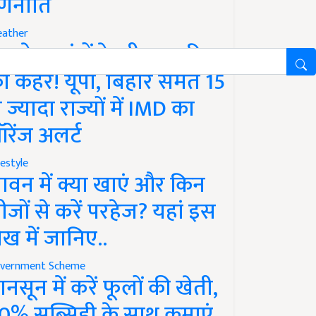
णनीति
ather
गले 12 घंटों के भीतर बारिश
ा कहर! यूपी, बिहार समेत 15
े ज्यादा राज्यों में IMD का
रेंज अलर्ट
festyle
ावन में क्या खाएं और किन
ीजों से करें परहेज? यहां इस
ेख में जानिए..
vernment Scheme
ानसून में करें फूलों की खेती,
0% सब्सिडी के साथ कमाएं