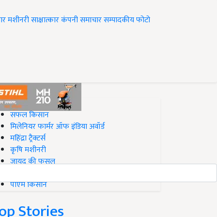
ार
मशीनरी
साक्षात्कार
कंपनी समाचार
सम्पादकीय
फोटो
op on Krishi Jagran
सफल किसान
मिलेनियर फार्मर ऑफ इंडिया अवॉर्ड
महिंद्रा ट्रैक्टर्स
कृषि मशीनरी
जायद की फसल
बिज़नेस आइडियाज
पीएम किसान
op Stories