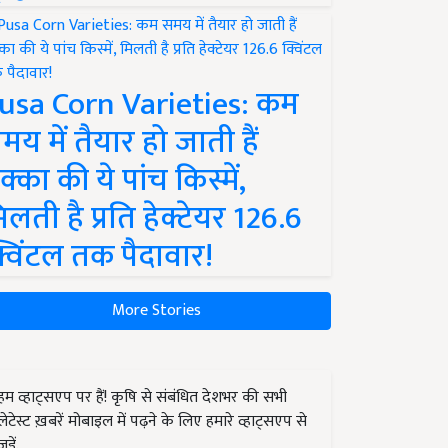
usa Corn Varieties: कम
मय में तैयार हो जाती हैं
क्का की ये पांच किस्में,
िलती है प्रति हेक्टेयर 126.6
्विंटल तक पैदावार!
More Stories
हम व्हाट्सएप पर हैं! कृषि से संबंधित देशभर की सभी
लेटेस्ट ख़बरें मोबाइल में पढ़ने के लिए हमारे व्हाट्सएप से
जुड़ें.