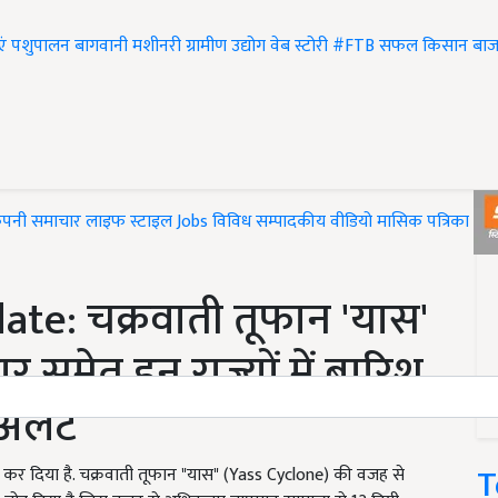
एं
पशुपालन
बागवानी
मशीनरी
ग्रामीण उद्योग
वेब स्टोरी
#FTB
सफल किसान
बाज
ंपनी समाचार
लाइफ स्टाइल
Jobs
विविध
सम्पादकीय
वीडियो
मासिक पत्रिका
#T
te: चक्रवाती तूफान 'यास'
ार समेत इन राज्यों में बारिश
अलर्ट
T
 कर दिया है. चक्रवाती तूफान "यास" (Yass Cyclone) की वजह से