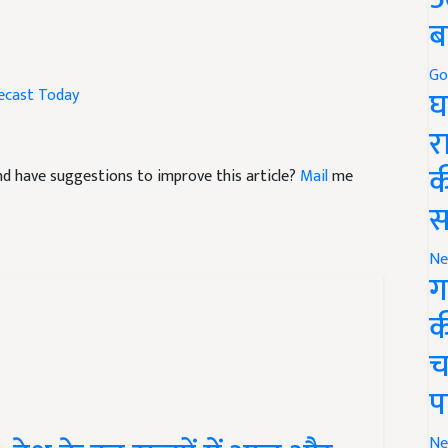
ब
ecast Today
Go
घ
र
 and have suggestions to improve this article?
Mail
me
क
स
Ne
ग
क
च
प
ेश के इन राज्यों में आज और
Ne