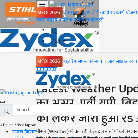
MFOI 2026
होम
ख़बरें
मौसम
खेती-बाड़ी
सरकारी योजना
गैलरी
वीडियो
मासिक पत्रिका
डायरेक्टरी
हिंदी
MFOI 2026
न्यूज़ रैप
सफल किसान
बाजार
साक्षात्कार
क
Home
मौसम
Latest Weather Upda
का असर, पूर्वी यूपी, बिह
को लेकर जारी हुआ रेड 
#Top on Krishi Jagran
मौसम (Weather) में चल रही फेरबदल ने लोगों को परेशान
सफल किसान