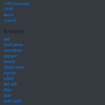
অসমীয়া (Asomiya)
ਪੰਜਾਬੀ
తెలుగు
ગુજરાતી
Browse
खबरें
कंपनी समाचार
सफल किसान
साक्षात्कार
बागवानी
औषधीय फसलें
पशुपालन
मशीनरी
खेती-बाड़ी
मौसम
बाजार
ग्रामीण उद्द्योग