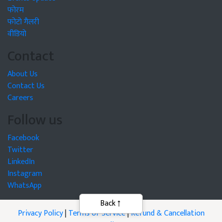
फोरम
फोटो गैलरी
वीडियो
Contact
About Us
Contact Us
Careers
Follow us
Facebook
Twitter
LinkedIn
Instagram
WhatsApp
Privacy Policy
|
Terms of Service
|
Refund & Cancellation