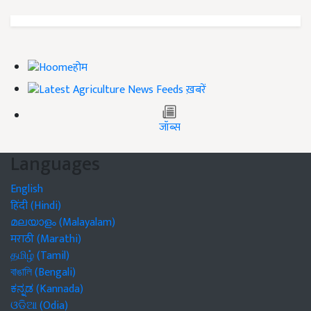
होम
ख़बरें
जॉब्स
Languages
English
हिंदी (Hindi)
മലയാളം (Malayalam)
मराठी (Marathi)
தமிழ் (Tamil)
বাঙালি (Bengali)
ಕನ್ನಡ (Kannada)
ଓଡିଆ (Odia)