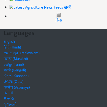
ख़बरें
जॉब्स
Languages
English
हिंदी (Hindi)
മലയാളം (Malayalam)
मराठी (Marathi)
தமிழ் (Tamil)
বাঙালি (Bengali)
ಕನ್ನಡ (Kannada)
ଓଡିଆ (Odia)
অসমীয়া (Asomiya)
ਪੰਜਾਬੀ
తెలుగు
ગુજરાતી