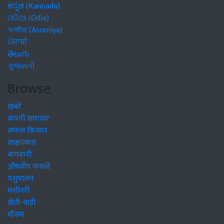
ಕನ್ನಡ (Kannada)
ଓଡିଆ (Odia)
অসমীয়া (Asomiya)
ਪੰਜਾਬੀ
తెలుగు
ગુજરાતી
Browse
खबरें
कंपनी समाचार
सफल किसान
साक्षात्कार
बागवानी
औषधीय फसलें
पशुपालन
मशीनरी
खेती-बाड़ी
मौसम