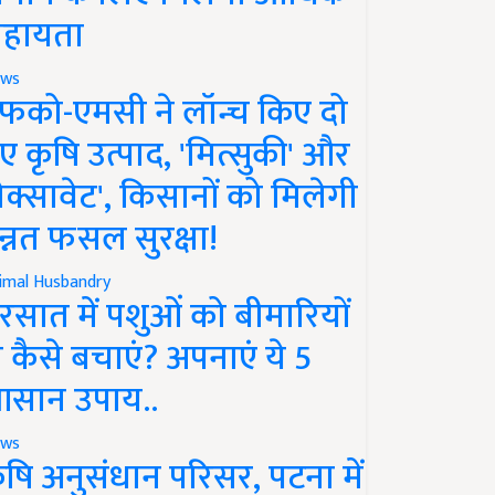
हायता
ws
फको-एमसी ने लॉन्च किए दो
ए कृषि उत्पाद, 'मित्सुकी' और
नेक्सावेट', किसानों को मिलेगी
न्नत फसल सुरक्षा!
imal Husbandry
रसात में पशुओं को बीमारियों
े कैसे बचाएं? अपनाएं ये 5
सान उपाय..
ws
ृषि अनुसंधान परिसर, पटना में