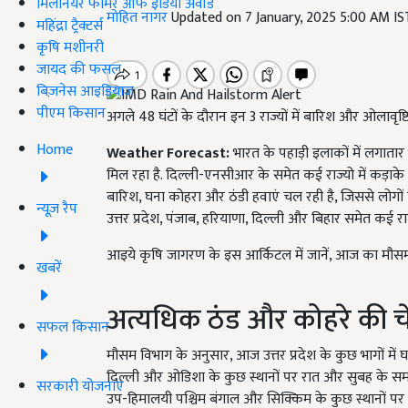
मिलेनियर फार्मर ऑफ इंडिया अवॉर्ड
मोहित नागर
Updated on 7 January, 2025 5:00 AM I
महिंद्रा ट्रैक्टर्स
कृषि मशीनरी
जायद की फसल
बिज़नेस आइडियाज
पीएम किसान
अगले 48 घंटों के दौरान इन 3 राज्यों में बारिश और ओलावृष्ट
Home
Weather Forecast:
भारत के पहाड़ी इलाकों में लगातार 
मिल रहा है. दिल्ली-एनसीआर के समेत कई राज्यो में कड़ाके की 
बारिश, घना कोहरा और ठंडी हवाएं चल रही है, जिससे लोगों 
न्यूज़ रैप
उत्तर प्रदेश, पंजाब, हरियाणा, दिल्ली और बिहार समेत कई रा
आइये कृषि जागरण के इस आर्किटल में जानें, आज का मौसम 
खबरें
अत्यधिक ठंड और कोहरे की च
सफल किसान
मौसम विभाग के अनुसार, आज उत्तर प्रदेश के कुछ भागों में 
दिल्ली और ओडिशा के कुछ स्थानों पर रात और सुबह के सम
सरकारी योजनाएं
उप-हिमालयी पश्चिम बंगाल और सिक्किम के कुछ स्थानों पर