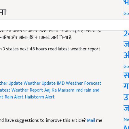
भ
ना
Go
 में कई स्थानों पर हल्की से मध्यम बारिश के साथ-साथ कुछ स्थानों पर
P
देश और असम के अलग-अलग स्थानों पर ओलावृष्टि हो सकती है.
2
ारिश और ओलावृष्टि का अलर्ट जारी किया है.
ज
in 3 states next 48 hours read latest weather report
औ
Go
स
her Update
Weather Update
IMD Weather Forecast
ग
atest Weather Report
Aaj Ka Mausam
imd rain and
rt
Rain Alert
Hailstorm Alert
उ
ज
e and have suggestions to improve this article?
Mail
me
Ne
M