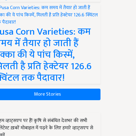
usa Corn Varieties: कम
मय में तैयार हो जाती हैं
क्का की ये पांच किस्में,
िलती है प्रति हेक्टेयर 126.6
्विंटल तक पैदावार!
More Stories
हम व्हाट्सएप पर हैं! कृषि से संबंधित देशभर की सभी
लेटेस्ट ख़बरें मोबाइल में पढ़ने के लिए हमारे व्हाट्सएप से
जुड़ें.