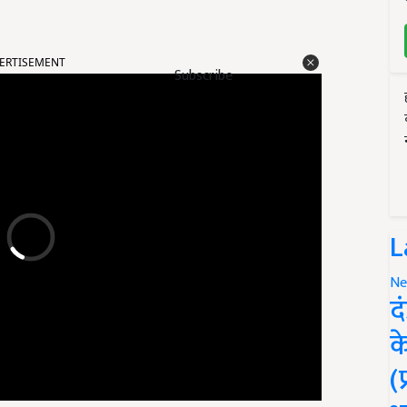
ERTISEMENT
Subscribe
L
Ne
द
क
(