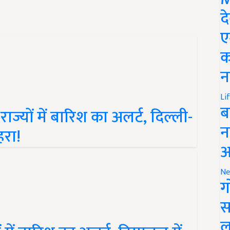
द
ए
क
न
Li
ज्यों में बारिश का अलर्ट, दिल्ली-
ब
हरा!
न
आ
Ne
ग
स
 में बारिश का अलर्ट, हिमाचल में
ल