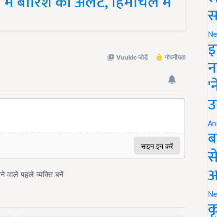
स
Ne
इ
न
'
उ
An
ब
स
आ
Ne
क