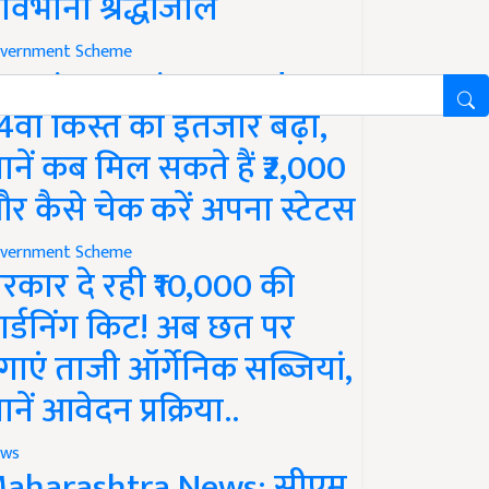
ावभीनी श्रद्धांजलि
vernment Scheme
M Kisan Yojana Update:
4वीं किस्त का इंतजार बढ़ा,
ानें कब मिल सकते हैं ₹2,000
र कैसे चेक करें अपना स्टेटस
vernment Scheme
रकार दे रही ₹10,000 की
ार्डनिंग किट! अब छत पर
गाएं ताजी ऑर्गेनिक सब्जियां,
ानें आवेदन प्रक्रिया..
ws
aharashtra News: सीएम