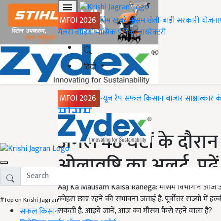
MFOI 2026
होम
ख़बरें
मौसम
खेती-बाड़ी
सरकारी योजना
गैलरी
वीडियो
मासिक पत्रिका
डायरेक्टरी
हिंदी
MFOI 2026
न्यूज़ रैप
सफल किसान
बाजार
साक्षात्कार
क
Home
मौसम
अगले 48 घंटों के दौरान 
ओलावृष्टि का अलर्ट, पढ़ें
Aaj Ka Mausam Kaisa Rahega: मौसम विभाग ने आज उत्तर प
कोहरा छाए रहने की संभावना जताई है. पूर्वोत्तर राज्यों मे
#Top on Krishi Jagran
सकती है. आइये जानें, आज का मौसम कैसे रहने वाला है?
सफल किसान