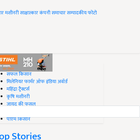
ार
मशीनरी
साक्षात्कार
कंपनी समाचार
सम्पादकीय
फोटो
op on Krishi Jagran
सफल किसान
मिलेनियर फार्मर ऑफ इंडिया अवॉर्ड
महिंद्रा ट्रैक्टर्स
कृषि मशीनरी
जायद की फसल
बिज़नेस आइडियाज
पीएम किसान
op Stories