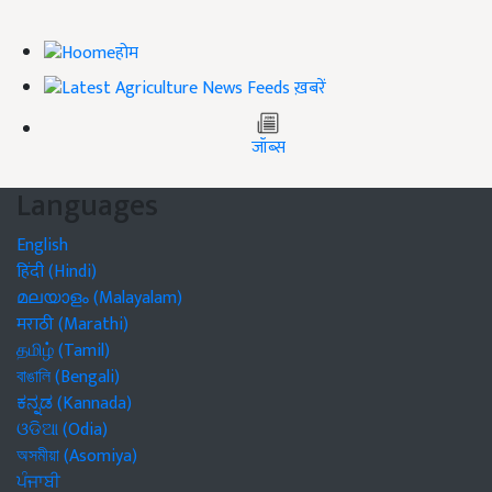
होम
ख़बरें
जॉब्स
Languages
English
हिंदी (Hindi)
മലയാളം (Malayalam)
मराठी (Marathi)
தமிழ் (Tamil)
বাঙালি (Bengali)
ಕನ್ನಡ (Kannada)
ଓଡିଆ (Odia)
অসমীয়া (Asomiya)
ਪੰਜਾਬੀ