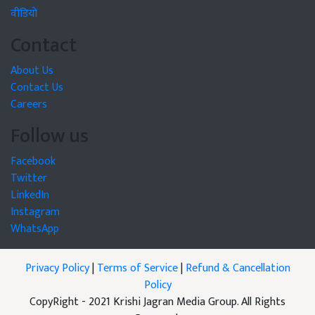
वीडियो
Contact
About Us
Contact Us
Careers
Follow us
Facebook
Twitter
LinkedIn
Instagram
WhatsApp
Privacy Policy
|
Terms of Service
|
Refund & Cancellation
Policy
CopyRight - 2021 Krishi Jagran Media Group. All Rights