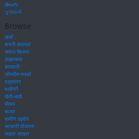
తెలుగు
ગુજરાતી
Browse
खबरें
कंपनी समाचार
सफल किसान
साक्षात्कार
बागवानी
औषधीय फसलें
पशुपालन
मशीनरी
खेती-बाड़ी
मौसम
बाजार
ग्रामीण उद्द्योग
सरकारी योजनाएं
लाइफ स्टाइल