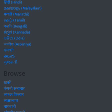
हिंदी (Hindi)
മലയാളം (Malayalam)
मराठी (Marathi)
தமிழ் (Tamil)
বাঙালি (Bengali)
ಕನ್ನಡ (Kannada)
ଓଡିଆ (Odia)
অসমীয়া (Asomiya)
ਪੰਜਾਬੀ
తెలుగు
ગુજરાતી
Browse
खबरें
कंपनी समाचार
सफल किसान
साक्षात्कार
बागवानी