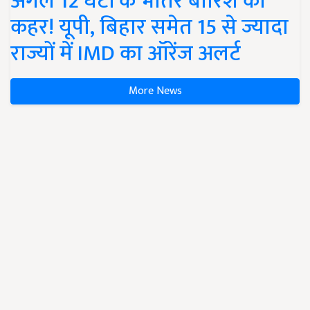
अगले 12 घंटों के भीतर बारिश का
कहर! यूपी, बिहार समेत 15 से ज्यादा
राज्यों में IMD का ऑरेंज अलर्ट
More News