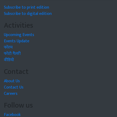
Subscribe to print edition
Subscribe to digital edition
Activities
Upcoming Events
Events Update
फोरम
फोटो गैलरी
वीडियो
Contact
About Us
Contact Us
Careers
Follow us
Facebook