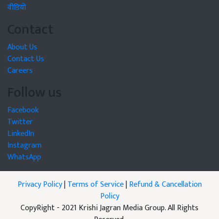
वीडियो
Contact
About Us
Contact Us
Careers
Follow us
Facebook
Twitter
LinkedIn
Instagram
WhatsApp
Privacy Policy
|
Terms of Service
|
Refund & Cancellation
Policy
CopyRight - 2021 Krishi Jagran Media Group. All Rights