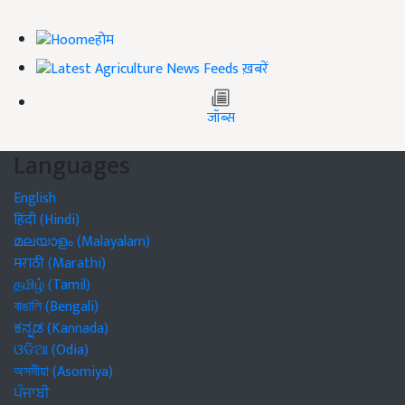
होम
ख़बरें
जॉब्स
Languages
English
हिंदी (Hindi)
മലയാളം (Malayalam)
मराठी (Marathi)
தமிழ் (Tamil)
বাঙালি (Bengali)
ಕನ್ನಡ (Kannada)
ଓଡିଆ (Odia)
অসমীয়া (Asomiya)
ਪੰਜਾਬੀ