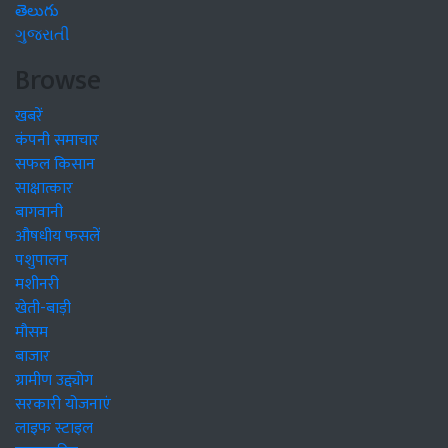
తెలుగు
ગુજરાતી
Browse
खबरें
कंपनी समाचार
सफल किसान
साक्षात्कार
बागवानी
औषधीय फसलें
पशुपालन
मशीनरी
खेती-बाड़ी
मौसम
बाजार
ग्रामीण उद्द्योग
सरकारी योजनाएं
लाइफ स्टाइल