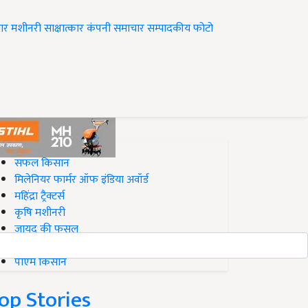
ार
मशीनरी
साक्षात्कार
कंपनी समाचार
सम्पादकीय
फोटो
op on Krishi Jagran
सफल किसान
मिलेनियर फार्मर ऑफ इंडिया अवॉर्ड
महिंद्रा ट्रैक्टर्स
कृषि मशीनरी
जायद की फसल
बिज़नेस आइडियाज
पीएम किसान
op Stories