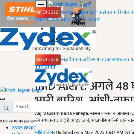
MFOI 2026
होम
ख़बरें
मौसम
खेती-बाड़ी
सरकारी योजना
गैलरी
वीडियो
मासिक पत्रिका
डायरेक्टरी
हिंदी
MFOI 2026
न्यूज़ रैप
सफल किसान
बाजार
साक्षात्कार
क
Home
मौसम
IMD Alert: अगले 48 घंटो
भारी बारिश, आंधी-तूफा
Aaj Mausam Kaisa Rahega: मौसम विभाग ने आगामी दिनों मे
की संभावना जताई है. आइए जानें, आज मौसम कैसे रहने वाल
#Top on Krishi Jagran
सफल किसान
मोहित नागर
Updated on 6 May, 2025 10:37 AM IST