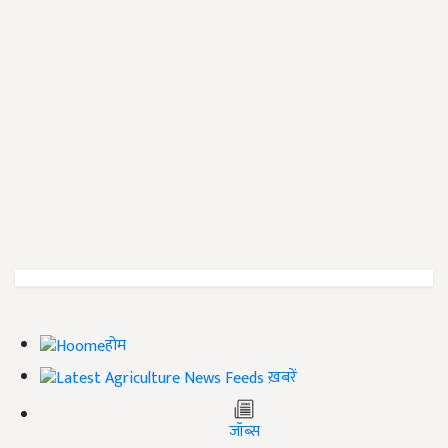
होम
ख़बरें
जॉब्स