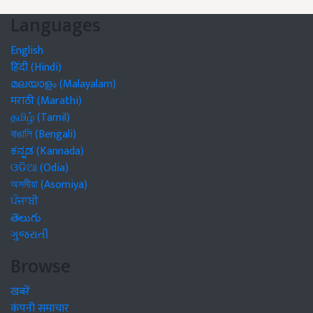
Languages
English
हिंदी (Hindi)
മലയാളം (Malayalam)
मराठी (Marathi)
தமிழ் (Tamil)
বাঙালি (Bengali)
ಕನ್ನಡ (Kannada)
ଓଡିଆ (Odia)
অসমীয়া (Asomiya)
ਪੰਜਾਬੀ
తెలుగు
ગુજરાતી
Browse
खबरें
कंपनी समाचार