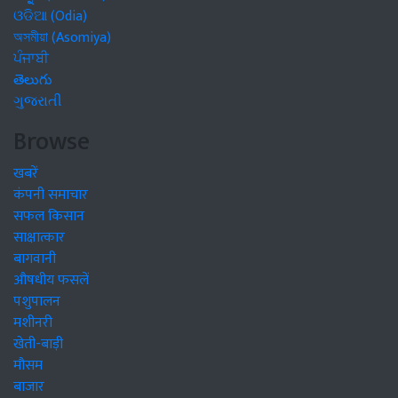
ଓଡିଆ (Odia)
অসমীয়া (Asomiya)
ਪੰਜਾਬੀ
తెలుగు
ગુજરાતી
Browse
खबरें
कंपनी समाचार
सफल किसान
साक्षात्कार
बागवानी
औषधीय फसलें
पशुपालन
मशीनरी
खेती-बाड़ी
मौसम
बाजार