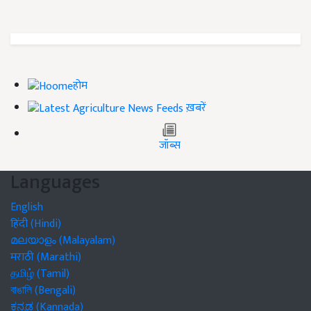
होम
ख़बरें
जॉब्स
Languages
English
हिंदी (Hindi)
മലയാളം (Malayalam)
मराठी (Marathi)
தமிழ் (Tamil)
বাঙালি (Bengali)
ಕನ್ನಡ (Kannada)