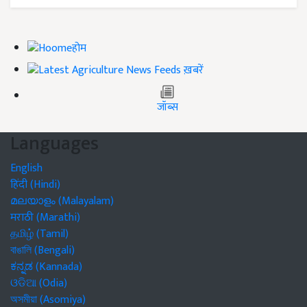
होम
ख़बरें
जॉब्स
Languages
English
हिंदी (Hindi)
മലയാളം (Malayalam)
मराठी (Marathi)
தமிழ் (Tamil)
বাঙালি (Bengali)
ಕನ್ನಡ (Kannada)
ଓଡିଆ (Odia)
অসমীয়া (Asomiya)