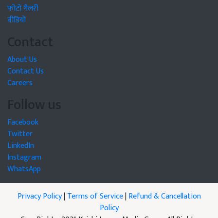
फोटो गैलरी
वीडियो
Contact
About Us
Contact Us
Careers
Follow us
Facebook
Twitter
LinkedIn
Instagram
WhatsApp
Privacy Policy
|
Terms of Service
|
Refund & Cancellation
Policy