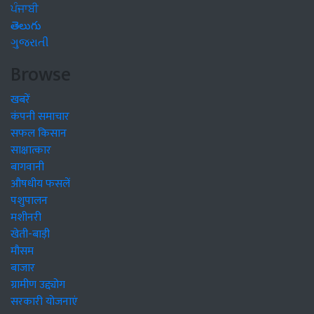
ਪੰਜਾਬੀ
తెలుగు
ગુજરાતી
Browse
खबरें
कंपनी समाचार
सफल किसान
साक्षात्कार
बागवानी
औषधीय फसलें
पशुपालन
मशीनरी
खेती-बाड़ी
मौसम
बाजार
ग्रामीण उद्द्योग
सरकारी योजनाएं