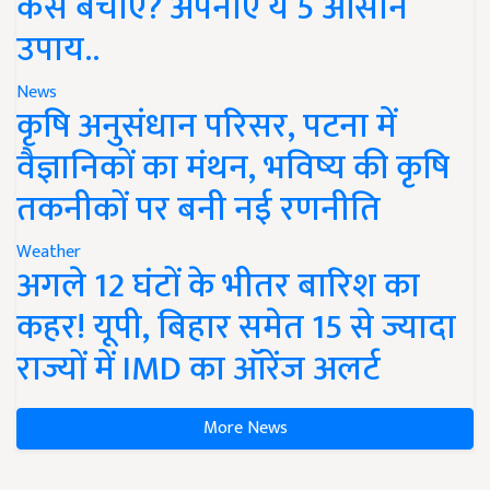
कैसे बचाएं? अपनाएं ये 5 आसान
उपाय..
News
कृषि अनुसंधान परिसर, पटना में
वैज्ञानिकों का मंथन, भविष्य की कृषि
तकनीकों पर बनी नई रणनीति
Weather
अगले 12 घंटों के भीतर बारिश का
कहर! यूपी, बिहार समेत 15 से ज्यादा
राज्यों में IMD का ऑरेंज अलर्ट
More News