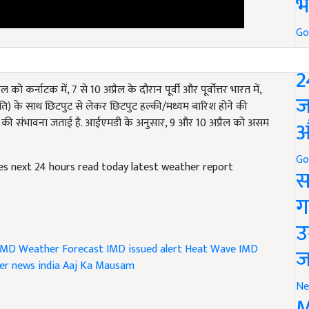
भ
Go
ी संभावना
P
2
कर्नाटक में, 7 से 10 अप्रैल के दौरान पूर्वी और पूर्वोत्तर भारत में,
ि) के साथ छिटपुट से लेकर छिटपुट हल्की/मध्यम बारिश होने की
ज
ृष्टि की संभावना जताई है. आईएमडी के अनुसार, 9 और 10 अप्रैल को असम
औ
tes next 24 hours read today latest weather report
Go
स
ग
उ
IMD Weather Forecast
IMD issued alert
Heat Wave
IMD
er news india
Aaj Ka Mausam
ज
Ne
M
e and have suggestions to improve this article?
Mail
me