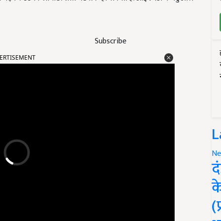
Subscribe
ERTISEMENT
L
Ne
द
क
(