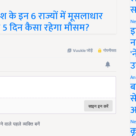
े इन 6 राज्यों में मूसलाधार
स
े 5 दिन कैसा रहेगा मौसम?
Ne
इ
न
'
उ
An
ब
स
आ
Ne
क