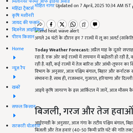
मिलेनियर फार्मर ऑफ इंडिया अवॉर्ड
मोहित नागर
Updated on 7 April, 2025 10:34 AM IST
महिंद्रा ट्रैक्टर्स
कृषि मशीनरी
जायद की फसल
बिज़नेस आइडियाज
पीएम किसान
अगले 24 घंटों के दौरान इन 7 राज्यों में लू का अलर्ट (सांके
Home
Today Weather Forecast:
अप्रैल माह के दूसरे सप्
रहा है. एक ओर कई राज्यों में तापमान में बढ़ोतरी हो रही है,
रही है. वहीं, कई राज्यों में तेज बारिश और आंधी-तूफान का
न्यूज़ रैप
विभाग के अनुसार, आज पश्चिम बंगाल, बिहार और कर्नाटक स
संभावना है. साथ ही, राजस्थान, गुजरात, हरियाणा और दिल्ली 
खबरें
आइये कृषि जागरण के इस आर्किटल में जानें, आज मौसम कैस
सफल किसान
बिजली, गरज और तेज हवाओं 
आईएमडी के अनुसार, आज गंगा के तटीय पश्चिम बंगाल, बिह
सरकारी योजनाएं
बिजली और तेज हवाएं (40-50 किमी प्रति घंटे की गति तक)