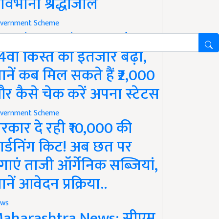
ावभीनी श्रद्धांजलि
vernment Scheme
M Kisan Yojana Update:
4वीं किस्त का इंतजार बढ़ा,
ानें कब मिल सकते हैं ₹2,000
र कैसे चेक करें अपना स्टेटस
vernment Scheme
रकार दे रही ₹10,000 की
ार्डनिंग किट! अब छत पर
गाएं ताजी ऑर्गेनिक सब्जियां,
ानें आवेदन प्रक्रिया..
ws
aharashtra News: सीएम