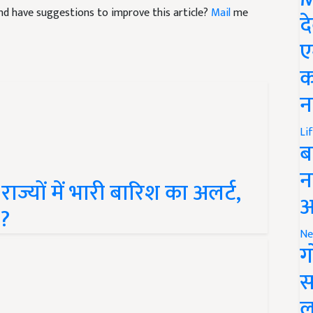
द
ए
क
न
Li
ब
ज्यों में भारी बारिश का अलर्ट,
न
म?
आ
Ne
ग
स
ल