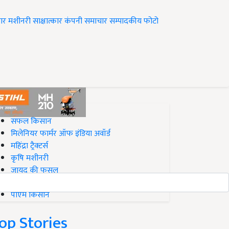
ार
मशीनरी
साक्षात्कार
कंपनी समाचार
सम्पादकीय
फोटो
op on Krishi Jagran
सफल किसान
मिलेनियर फार्मर ऑफ इंडिया अवॉर्ड
महिंद्रा ट्रैक्टर्स
कृषि मशीनरी
जायद की फसल
बिज़नेस आइडियाज
पीएम किसान
op Stories