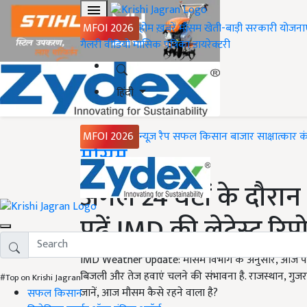
MFOI 2026
होम
ख़बरें
मौसम
खेती-बाड़ी
सरकारी योजना
गैलरी
वीडियो
मासिक पत्रिका
डायरेक्टरी
हिंदी
MFOI 2026
न्यूज़ रैप
सफल किसान
बाजार
साक्षात्कार
क
Home
मौसम
अगले 24 घंटों के दौरान इ
पढ़ें IMD की लेटेस्ट रिपोर
IMD Weather Update: मौसम विभाग के अनुसार, आज पश्चि
बिजली और तेज हवाएं चलने की संभावना है. राजस्थान, गुजर
#Top on Krishi Jagran
जानें, आज मौसम कैसे रहने वाला है?
सफल किसान