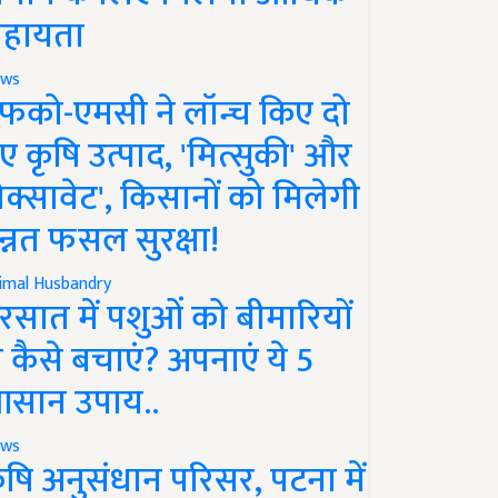
हायता
ws
फको-एमसी ने लॉन्च किए दो
ए कृषि उत्पाद, 'मित्सुकी' और
नेक्सावेट', किसानों को मिलेगी
न्नत फसल सुरक्षा!
imal Husbandry
रसात में पशुओं को बीमारियों
े कैसे बचाएं? अपनाएं ये 5
सान उपाय..
ws
ृषि अनुसंधान परिसर, पटना में