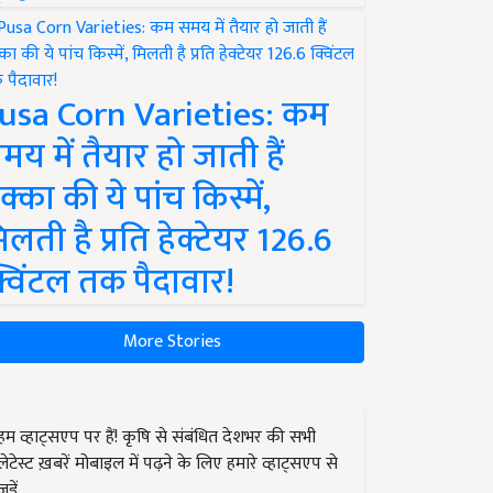
usa Corn Varieties: कम
मय में तैयार हो जाती हैं
क्का की ये पांच किस्में,
िलती है प्रति हेक्टेयर 126.6
्विंटल तक पैदावार!
More Stories
हम व्हाट्सएप पर हैं! कृषि से संबंधित देशभर की सभी
लेटेस्ट ख़बरें मोबाइल में पढ़ने के लिए हमारे व्हाट्सएप से
जुड़ें.