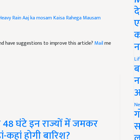
द
Heavy Rain
Aaj ka mosam
Kaisa Rahega Mausam
ए
क
e and have suggestions to improve this article?
Mail
me
न
Li
ब
न
आ
Ne
ग
 घंटे इन राज्यों में जमकर
स
ां-कहां होगी बारिश?
ल