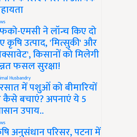
हायता
ws
फको-एमसी ने लॉन्च किए दो
ए कृषि उत्पाद, 'मित्सुकी' और
नेक्सावेट', किसानों को मिलेगी
न्नत फसल सुरक्षा!
imal Husbandry
रसात में पशुओं को बीमारियों
े कैसे बचाएं? अपनाएं ये 5
सान उपाय..
ws
ृषि अनुसंधान परिसर, पटना में