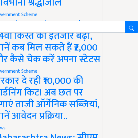
ावभीनी श्रद्धांजलि
vernment Scheme
M Kisan Yojana Update:
4वीं किस्त का इंतजार बढ़ा,
ानें कब मिल सकते हैं ₹2,000
र कैसे चेक करें अपना स्टेटस
vernment Scheme
रकार दे रही ₹10,000 की
ार्डनिंग किट! अब छत पर
गाएं ताजी ऑर्गेनिक सब्जियां,
ानें आवेदन प्रक्रिया..
ws
aharashtra News: सीएम