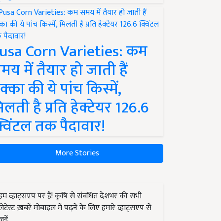
usa Corn Varieties: कम
मय में तैयार हो जाती हैं
क्का की ये पांच किस्में,
िलती है प्रति हेक्टेयर 126.6
्विंटल तक पैदावार!
More Stories
हम व्हाट्सएप पर हैं! कृषि से संबंधित देशभर की सभी
लेटेस्ट ख़बरें मोबाइल में पढ़ने के लिए हमारे व्हाट्सएप से
जुड़ें.