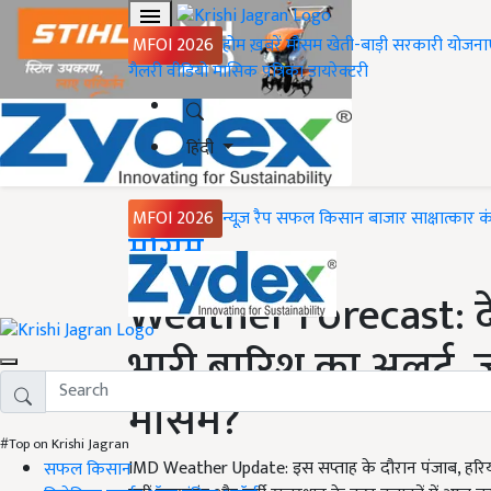
MFOI 2026
होम
ख़बरें
मौसम
खेती-बाड़ी
सरकारी योजना
गैलरी
वीडियो
मासिक पत्रिका
डायरेक्टरी
हिंदी
MFOI 2026
न्यूज़ रैप
सफल किसान
बाजार
साक्षात्कार
क
Home
मौसम
Weather Forecast: देश
भारी बारिश का अलर्ट, ज
मौसम?
#Top on Krishi Jagran
IMD Weather Update: इस सप्ताह के दौरान पंजाब, हरियाणा
सफल किसान