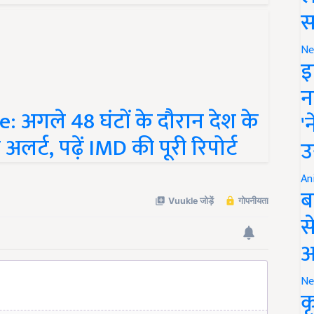
स
Ne
इ
न
अगले 48 घंटों के दौरान देश के
'
अलर्ट, पढ़ें IMD की पूरी रिपोर्ट
उ
An
ब
स
आ
Ne
क