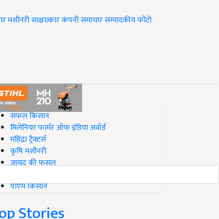
ार
मशीनरी
साक्षात्कार
कंपनी समाचार
सम्पादकीय
फोटो
op on Krishi Jagran
सफल किसान
मिलेनियर फार्मर ऑफ इंडिया अवॉर्ड
महिंद्रा ट्रैक्टर्स
कृषि मशीनरी
जायद की फसल
बिज़नेस आइडियाज
पीएम किसान
op Stories