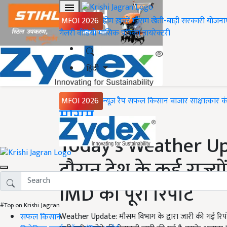
MFOI 2026
होम
ख़बरें
मौसम
खेती-बाड़ी
सरकारी योजना
गैलरी
वीडियो
मासिक पत्रिका
डायरेक्टरी
हिंदी
MFOI 2026
न्यूज़ रैप
सफल किसान
बाजार
साक्षात्कार
क
Home
मौसम
Today’s Weather Upd
दौरान देश के कई राज्यों 
IMD की पूरी रिपोर्ट
#Top on Krishi Jagran
Weather Update: मौसम विभाग के द्वारा जारी की गई रिपोर
सफल किसान