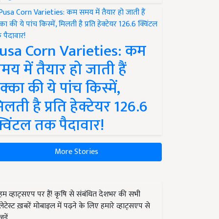
usa Corn Varieties: कम
मय में तैयार हो जाती हैं
क्का की ये पांच किस्में,
िलती है प्रति हेक्टेयर 126.6
्विंटल तक पैदावार!
More Stories
हम व्हाट्सएप पर हैं! कृषि से संबंधित देशभर की सभी
लेटेस्ट ख़बरें मोबाइल में पढ़ने के लिए हमारे व्हाट्सएप से
जुड़ें.