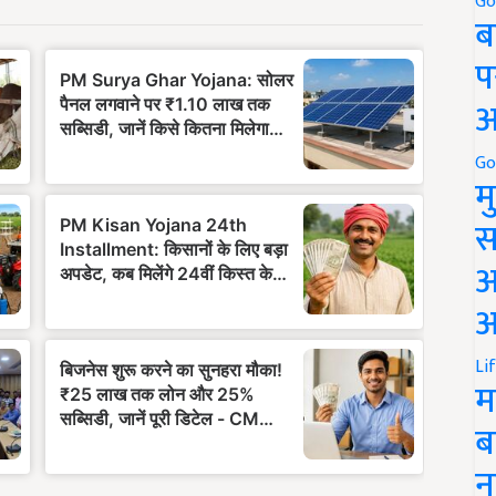
Go
ब
प
अ
Go
म
स
अ
आ
Li
म
ब
न