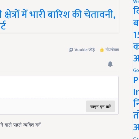
We
षेत्रों में भारी बारिश की चेतावनी,
द
्ट
ब
1
क
अ
Go
P
I
न
त
अ