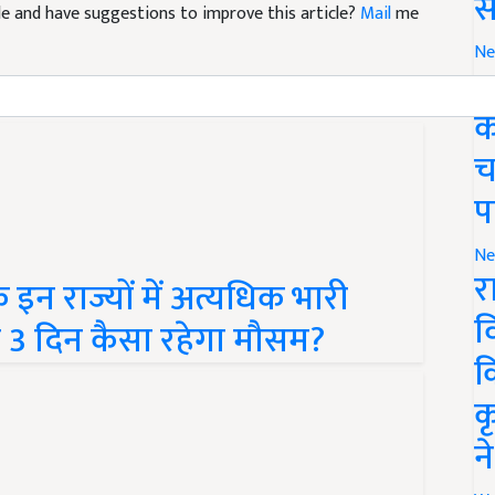
स
Ne
ग
क
च
प
Ne
न राज्यों में अत्यधिक भारी
र
े 3 दिन कैसा रहेगा मौसम?
व
क
क
न