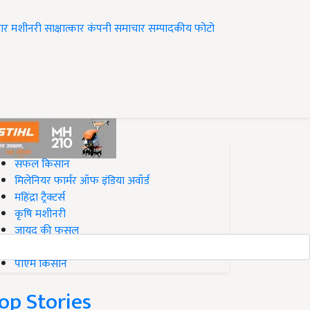
ार
मशीनरी
साक्षात्कार
कंपनी समाचार
सम्पादकीय
फोटो
op on Krishi Jagran
सफल किसान
मिलेनियर फार्मर ऑफ इंडिया अवॉर्ड
महिंद्रा ट्रैक्टर्स
कृषि मशीनरी
जायद की फसल
बिज़नेस आइडियाज
पीएम किसान
op Stories