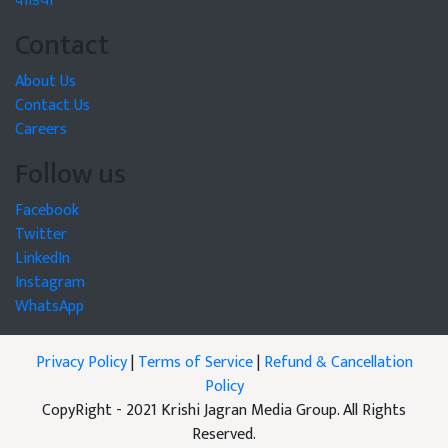
वीडियो
Contact
About Us
Contact Us
Careers
Follow us
Facebook
Twitter
LinkedIn
Instagram
WhatsApp
Privacy Policy
|
Terms of Service
|
Refund & Cancellation
Policy
CopyRight - 2021 Krishi Jagran Media Group. All Rights
Reserved.