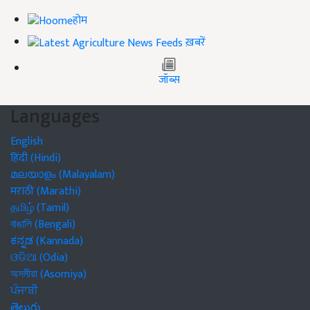
होम
ख़बरें
जॉब्स
Languages
English
हिंदी (Hindi)
മലയാളം (Malayalam)
मराठी (Marathi)
தமிழ் (Tamil)
বাঙালি (Bengali)
ಕನ್ನಡ (Kannada)
ଓଡିଆ (Odia)
অসমীয়া (Asomiya)
ਪੰਜਾਬੀ
తెలుగు