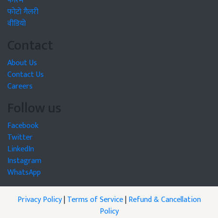
फोरम
फोटो गैलरी
वीडियो
Contact
About Us
Contact Us
Careers
Follow us
Facebook
Twitter
LinkedIn
Instagram
WhatsApp
Privacy Policy
|
Terms of Service
|
Refund & Cancellation
Policy