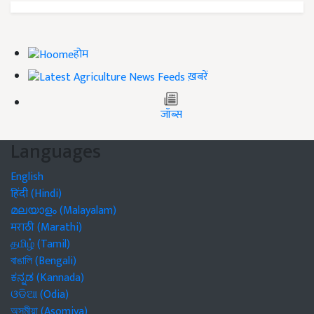
होम
ख़बरें
जॉब्स
Languages
English
हिंदी (Hindi)
മലയാളം (Malayalam)
मराठी (Marathi)
தமிழ் (Tamil)
বাঙালি (Bengali)
ಕನ್ನಡ (Kannada)
ଓଡିଆ (Odia)
অসমীয়া (Asomiya)