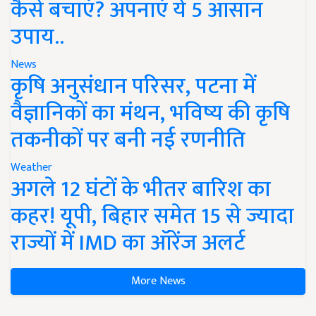
कैसे बचाएं? अपनाएं ये 5 आसान
उपाय..
News
कृषि अनुसंधान परिसर, पटना में
वैज्ञानिकों का मंथन, भविष्य की कृषि
तकनीकों पर बनी नई रणनीति
Weather
अगले 12 घंटों के भीतर बारिश का
कहर! यूपी, बिहार समेत 15 से ज्यादा
राज्यों में IMD का ऑरेंज अलर्ट
More News