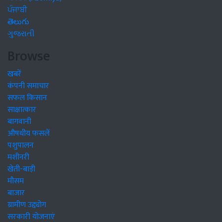
ਪੰਜਾਬੀ
తెలుగు
ગુજરાતી
Browse
खबरें
कंपनी समाचार
सफल किसान
साक्षात्कार
बागवानी
औषधीय फसलें
पशुपालन
मशीनरी
खेती-बाड़ी
मौसम
बाजार
ग्रामीण उद्द्योग
सरकारी योजनाएं