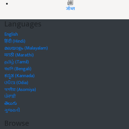
जॉब्स
Languages
English
हिंदी (Hindi)
മലയാളം (Malayalam)
मराठी (Marathi)
தமிழ் (Tamil)
বাঙালি (Bengali)
ಕನ್ನಡ (Kannada)
ଓଡିଆ (Odia)
অসমীয়া (Asomiya)
ਪੰਜਾਬੀ
తెలుగు
ગુજરાતી
Browse