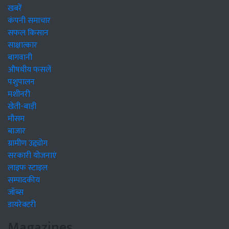
खबरें
कंपनी समाचार
सफल किसान
साक्षात्कार
बागवानी
औषधीय फसलें
पशुपालन
मशीनरी
खेती-बाड़ी
मौसम
बाजार
ग्रामीण उद्द्योग
सरकारी योजनाएं
लाइफ स्टाइल
सम्पादकीय
जॉब्स
डायरेक्टरी
Magazines