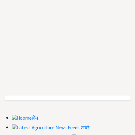
होम
ख़बरें