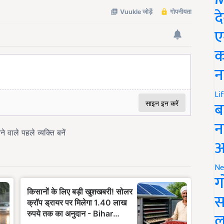
द
ए
क
न
Li
ब
न
आ
Ne
ग
स
ल