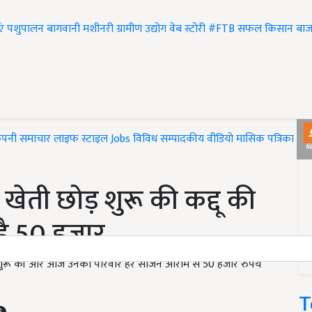
एं
पशुपालन
बागवानी
मशीनरी
ग्रामीण उद्योग
वेब स्टोरी
#FTB
सफल किसान
बाज
ंपनी समाचार
लाइफ स्टाइल
Jobs
विविध
सम्पादकीय
वीडियो
मासिक पत्रिका
#T
ेती छोड़ शुरू की कद्दू की
है 50 हजार
ेती शुरू की और आज उनका परिवार हर सीजन आराम से 50 हजार रुपये
T