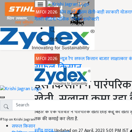
MFOI 2026
होम
ख़बरें
मौसम
खेती-बाड़ी
सरकारी योजना
गैलरी
वीडियो
मासिक पत्रिका
डायरेक्टरी
हिंदी
MFOI 2026
न्यूज़ रैप
सफल किसान
बाजार
साक्षात्कार
क
Home
सफल किसान
इस किसान ने पारंपरिक ख
खेती, सलाना कमा रहा 
बिहार के एक परिवार ने पारंपरिक खेती छोड़ कद्दू की ख
तक की कमाई कर लेता है.
#Top on Krishi Jagran
सफल किसान
रवींद्र यादव
Updated on 27 April, 2023 5:01 PM IST