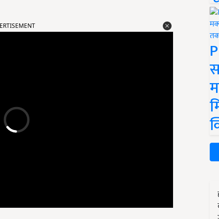
ERTISEMENT
P
स
म
म
क
रनी होती है. खेत मे रेखा तैयार करना
,
मचान बनाना
,
खाद और