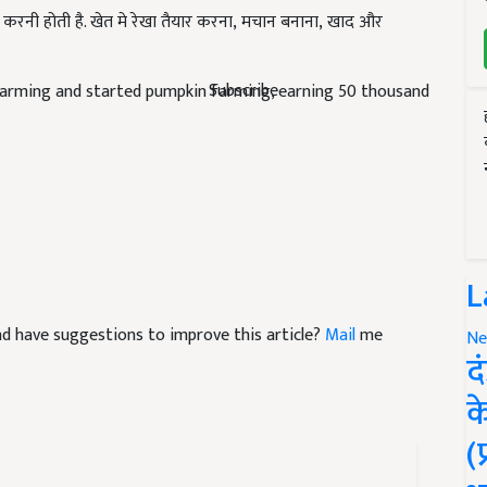
 farming and started pumpkin farming, earning 50 thousand
Subscribe
L
 and have suggestions to improve this article?
Mail
me
Ne
द
क
(