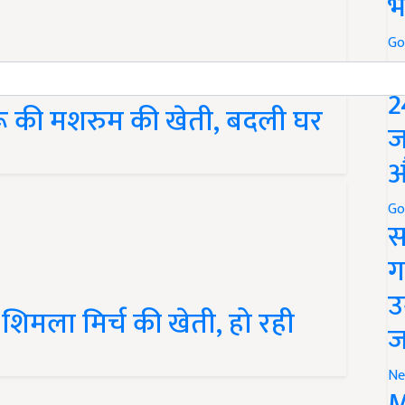
भ
Go
P
ुरू की मशरुम की खेती, बदली घर
2
ज
औ
Go
स
ग
 शिमला मिर्च की खेती, हो रही
उ
ज
Ne
M