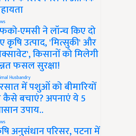
हायता
ws
फको-एमसी ने लॉन्च किए दो
ए कृषि उत्पाद, 'मित्सुकी' और
नेक्सावेट', किसानों को मिलेगी
न्नत फसल सुरक्षा!
imal Husbandry
रसात में पशुओं को बीमारियों
े कैसे बचाएं? अपनाएं ये 5
सान उपाय..
ws
ृषि अनुसंधान परिसर, पटना में