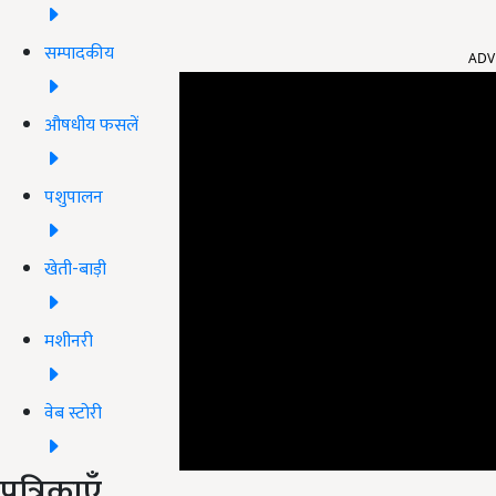
ADV
सम्पादकीय
औषधीय फसलें
पशुपालन
खेती-बाड़ी
मशीनरी
वेब स्टोरी
पत्रिकाएँ
इन तीन महीनों के दौरान फसल की काफी अच्छे से देखभाल क