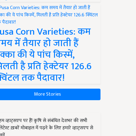
usa Corn Varieties: कम
मय में तैयार हो जाती हैं
क्का की ये पांच किस्में,
िलती है प्रति हेक्टेयर 126.6
्विंटल तक पैदावार!
More Stories
हम व्हाट्सएप पर हैं! कृषि से संबंधित देशभर की सभी
लेटेस्ट ख़बरें मोबाइल में पढ़ने के लिए हमारे व्हाट्सएप से
जुड़ें.