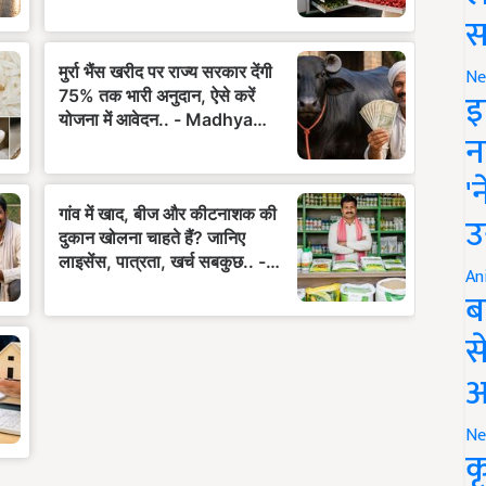
स
Ne
इ
न
'
उ
An
ब
स
आ
Ne
क