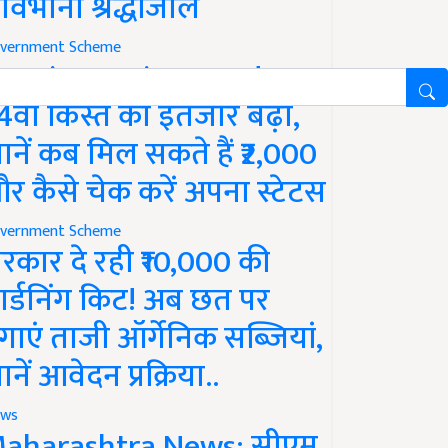
ावभीनी श्रद्धांजलि
vernment Scheme
M Kisan Yojana Update:
4वीं किस्त का इंतजार बढ़ा,
ानें कब मिल सकते हैं ₹2,000
र कैसे चेक करें अपना स्टेटस
vernment Scheme
रकार दे रही ₹10,000 की
ार्डनिंग किट! अब छत पर
गाएं ताजी ऑर्गेनिक सब्जियां,
ानें आवेदन प्रक्रिया..
ws
aharashtra News: सीएम