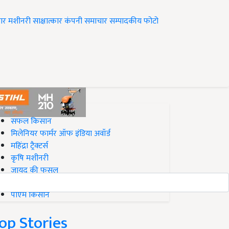
ार
मशीनरी
साक्षात्कार
कंपनी समाचार
सम्पादकीय
फोटो
op on Krishi Jagran
सफल किसान
मिलेनियर फार्मर ऑफ इंडिया अवॉर्ड
महिंद्रा ट्रैक्टर्स
कृषि मशीनरी
जायद की फसल
बिज़नेस आइडियाज
पीएम किसान
op Stories