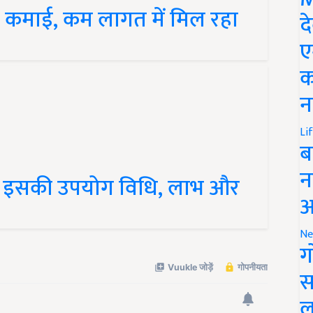
 कमाई, कम लागत में मिल रहा
द
ए
क
न
Li
ब
न
जानें इसकी उपयोग विधि, लाभ और
आ
Ne
ग
स
ल