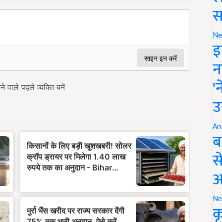
स
Ne
इ
न
'
उ
An
ब
स
आ
Ne
क