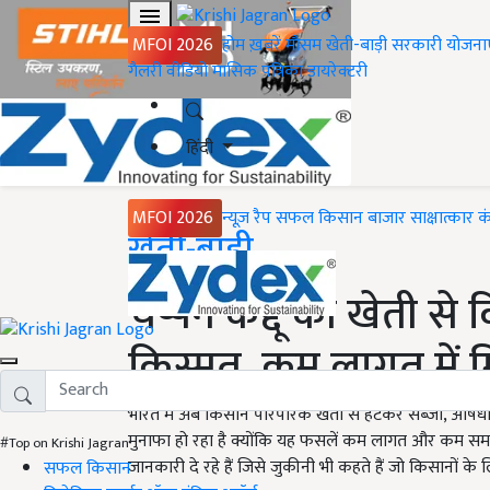
MFOI 2026
होम
ख़बरें
मौसम
खेती-बाड़ी
सरकारी योजना
गैलरी
वीडियो
मासिक पत्रिका
डायरेक्टरी
हिंदी
MFOI 2026
न्यूज़ रैप
सफल किसान
बाजार
साक्षात्कार
क
Home
खेती-बाड़ी
चप्पन कद्दू की खेती स
किस्मत, कम लागत में म
भारत में अब किसान पारंपरिक खेती से हटकर सब्जी, औषधीय प
मुनाफा हो रहा है क्योंकि यह फसलें कम लागत और कम समय मे
#Top on Krishi Jagran
जानकारी दे रहे हैं जिसे जुकीनी भी कहते हैं जो किसानों के 
सफल किसान