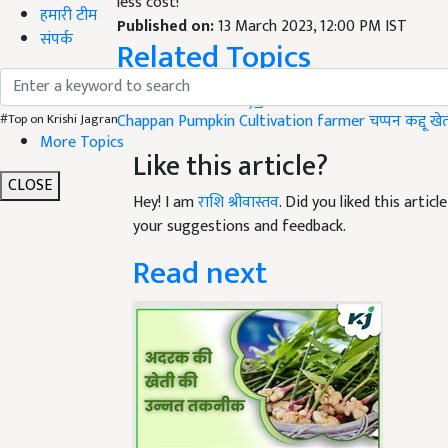
less cost!
हमारी टीम
Published on:
13 March 2023, 12:00 PM IST
संपर्क
Related Topics
Vegetable Farming
Chappan Pumpkin
Cultivation
farmer
चप्पन कद्दू
खे
#Top on Krishi Jagran
More Topics
Like this article?
CLOSE
Hey! I am
राशि श्रीवास्तव
. Did you liked this arti
your suggestions and feedback.
Read next