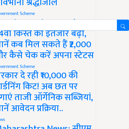
ावभीनी श्रद्धांजलि
vernment Scheme
M Kisan Yojana Update:
4वीं किस्त का इंतजार बढ़ा,
ानें कब मिल सकते हैं ₹2,000
र कैसे चेक करें अपना स्टेटस
vernment Scheme
रकार दे रही ₹10,000 की
ार्डनिंग किट! अब छत पर
गाएं ताजी ऑर्गेनिक सब्जियां,
ानें आवेदन प्रक्रिया..
ws
aharashtra News: सीएम