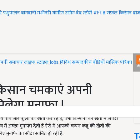
एं
पशुपालन
बागवानी
मशीनरी
ग्रामीण उद्योग
वेब स्टोरी
#FTB
सफल किसान
बाज
ंपनी समाचार
लाइफ स्टाइल
Jobs
विविध
सम्पादकीय
वीडियो
मासिक पत्रिका
#T
े किसान चमकाएं अपनी
िलेगा मुनाफा !
ौधे और फूलों की खेती कर रहे हैं, तभी किसानों को खेती में अच्छा
ं अच्छा मुनाफा देती हैं ऐसे में आपको चप्पन कद्दू की खेती की
T
लिए मुनाफे का सौदा साबित हो रही है.