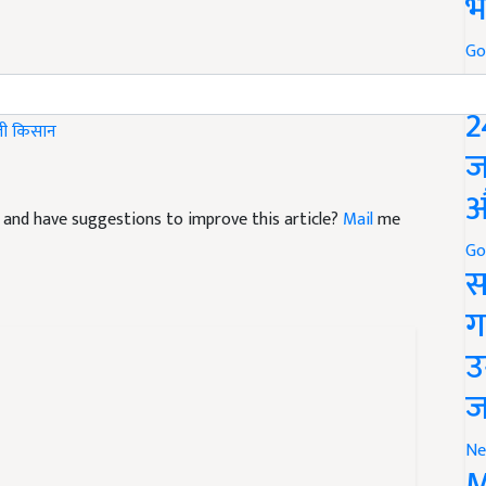
भ
Go
P
2
ती
किसान
ज
औ
cle and have suggestions to improve this article?
Mail
me
Go
स
ग
उ
ज
Ne
M