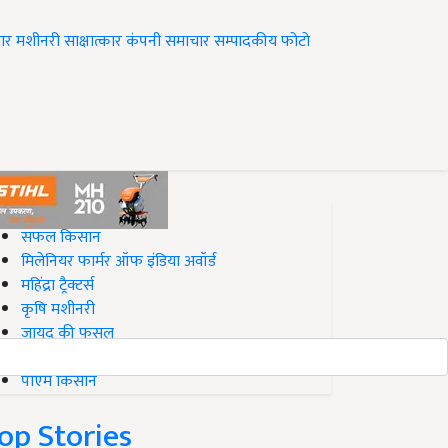
ार
मशीनरी
साक्षात्कार
कंपनी समाचार
सम्पादकीय
फोटो
op on Krishi Jagran
सफल किसान
मिलेनियर फार्मर ऑफ इंडिया अवॉर्ड
महिंद्रा ट्रैक्टर्स
कृषि मशीनरी
जायद की फसल
बिज़नेस आइडियाज
पीएम किसान
op Stories