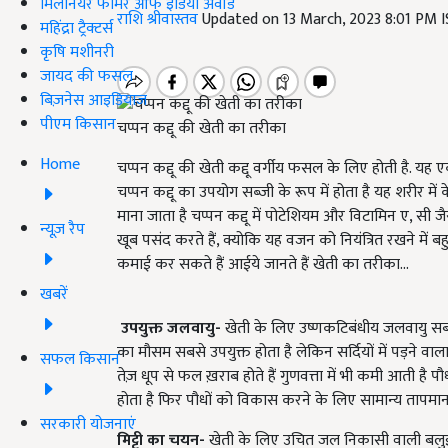
मिलेनियर फार्मर ऑफ इंडिया अवॉर्ड
राशि श्रीवास्तव
Updated on 13 March, 2023 8:01 PM 
महिंद्रा ट्रैक्टर्स
कृषि मशीनरी
जायद की फसल
बिज़नेस आइडियाज
पीएम किसान
चप्पन कद्दू की खेती का तरीका
Home
चप्पन कद्दू की खेती कद्दू वर्गीय फसल के लिए होती है. यह
चप्पन कद्दू का उपयोग सब्जी के रूप में होता है यह शरीर में
माना जाता है चप्पन कद्दू में पोटेशियम और विटामिन ए, सी जै
न्यूज़ रैप
खूब पसंद करते हैं, क्योकि यह वजन को नियंत्रित रखने में 
कमाई कर सकते हैं आईये जानते हैं खेती का तरीका...
खबरें
उपयुक्त जलवायु-
खेती के लिए उष्णकटिबंधीय जलवायु सब
का मौसम सबसे उपयुक्त होता है लेकिन सर्दियों में पड़ने व
सफल किसान
तेज़ धूप से फल ख़राब होते हैं गुणवत्ता में भी कमी आती है
होता है फिर पौधों को विकास करने के लिए सामान्य तापमा
सरकारी योजनाएं
मिट्टी का चयन-
खेती के लिए उचित जल निकासी वाली बलुई दोम