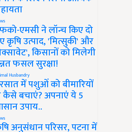
हायता
ws
फको-एमसी ने लॉन्च किए दो
ए कृषि उत्पाद, 'मित्सुकी' और
नेक्सावेट', किसानों को मिलेगी
न्नत फसल सुरक्षा!
imal Husbandry
रसात में पशुओं को बीमारियों
े कैसे बचाएं? अपनाएं ये 5
सान उपाय..
ws
ृषि अनुसंधान परिसर, पटना में