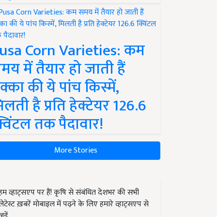
usa Corn Varieties: कम
मय में तैयार हो जाती हैं
क्का की ये पांच किस्में,
िलती है प्रति हेक्टेयर 126.6
्विंटल तक पैदावार!
More Stories
हम व्हाट्सएप पर हैं! कृषि से संबंधित देशभर की सभी
लेटेस्ट ख़बरें मोबाइल में पढ़ने के लिए हमारे व्हाट्सएप से
जुड़ें.