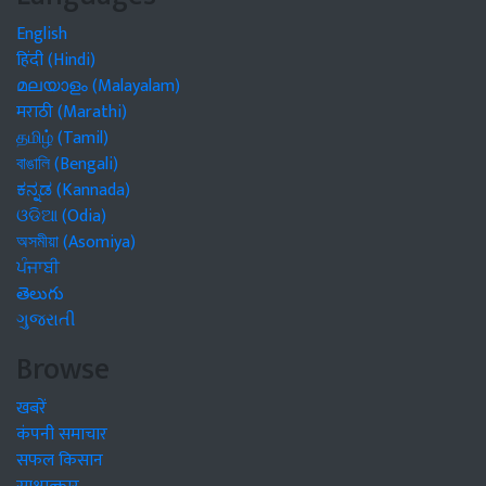
English
हिंदी (Hindi)
മലയാളം (Malayalam)
मराठी (Marathi)
தமிழ் (Tamil)
বাঙালি (Bengali)
ಕನ್ನಡ (Kannada)
ଓଡିଆ (Odia)
অসমীয়া (Asomiya)
ਪੰਜਾਬੀ
తెలుగు
ગુજરાતી
Browse
खबरें
कंपनी समाचार
सफल किसान