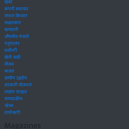
खबरें
कंपनी समाचार
सफल किसान
साक्षात्कार
बागवानी
औषधीय फसलें
पशुपालन
मशीनरी
खेती-बाड़ी
मौसम
बाजार
ग्रामीण उद्द्योग
सरकारी योजनाएं
लाइफ स्टाइल
सम्पादकीय
जॉब्स
डायरेक्टरी
Magazines