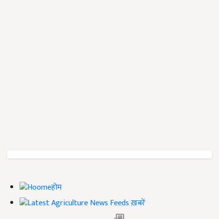
होम
ख़बरें