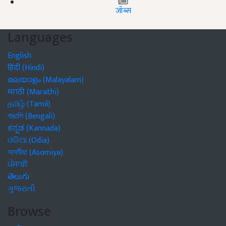
जॉब्स
Languages
English
हिंदी (Hindi)
മലയാളം (Malayalam)
मराठी (Marathi)
தமிழ் (Tamil)
বাঙালি (Bengali)
ಕನ್ನಡ (Kannada)
ଓଡିଆ (Odia)
অসমীয়া (Asomiya)
ਪੰਜਾਬੀ
తెలుగు
ગુજરાતી
Browse