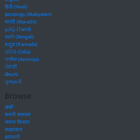
हिंदी (Hindi)
മലയാളം (Malayalam)
मराठी (Marathi)
தமிழ் (Tamil)
বাঙালি (Bengali)
ಕನ್ನಡ (Kannada)
ଓଡିଆ (Odia)
অসমীয়া (Asomiya)
ਪੰਜਾਬੀ
తెలుగు
ગુજરાતી
Browse
खबरें
कंपनी समाचार
सफल किसान
साक्षात्कार
बागवानी