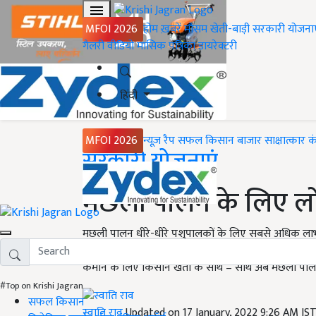
MFOI 2026
होम
ख़बरें
मौसम
खेती-बाड़ी
सरकारी योजना
गैलरी
वीडियो
मासिक पत्रिका
डायरेक्टरी
हिंदी
MFOI 2026
न्यूज़ रैप
सफल किसान
बाजार
साक्षात्कार
क
Home
सरकारी योजनाएं
मछली पालन के लिए लोन क
मछली पालन धीरे-धीरे पशुपालकों के लिए सबसे अधिक लाभद
उनके व्यवसाय को दोगुना करने के लिए केंद्र और राज्य सरक
कमाने के लिए किसान खेती के साथ – साथ अब मछली पालन 
#Top on Krishi Jagran
सफल किसान
स्वाति राव
Updated on 17 January, 2022 9:26 AM IS