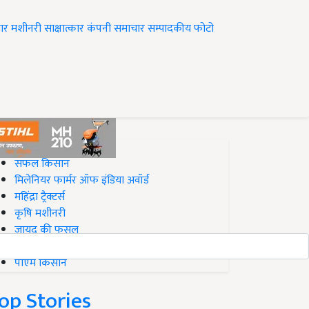
ार
मशीनरी
साक्षात्कार
कंपनी समाचार
सम्पादकीय
फोटो
op on Krishi Jagran
सफल किसान
मिलेनियर फार्मर ऑफ इंडिया अवॉर्ड
महिंद्रा ट्रैक्टर्स
कृषि मशीनरी
जायद की फसल
बिज़नेस आइडियाज
पीएम किसान
op Stories