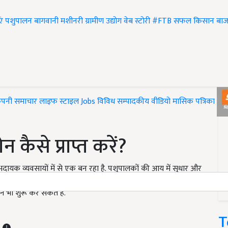
एं
पशुपालन
बागवानी
मशीनरी
ग्रामीण उद्योग
वेब स्टोरी
#FTB
सफल किसान
बाज
ंपनी समाचार
लाइफ स्टाइल
Jobs
विविध
सम्पादकीय
वीडियो
मासिक पत्रिका
#T
ैसे प्राप्त करें?
ायक व्यवसायों में से एक बन रहा है. पशुपालकों की आय में सुधार और
ारें कई योजनाएं चला रही है. कोरोना संकट के बीच अतिरिक्त पैसा
भी शुरू कर सकते हैं.
T
T