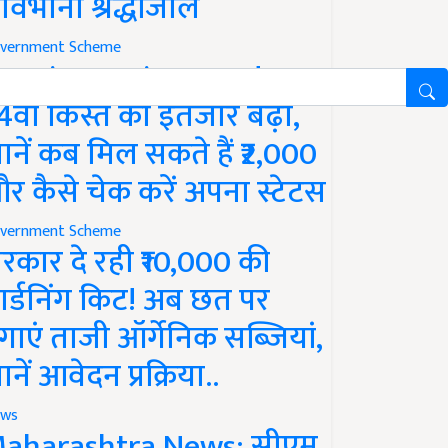
ावभीनी श्रद्धांजलि
vernment Scheme
M Kisan Yojana Update:
4वीं किस्त का इंतजार बढ़ा,
ानें कब मिल सकते हैं ₹2,000
र कैसे चेक करें अपना स्टेटस
vernment Scheme
रकार दे रही ₹10,000 की
ार्डनिंग किट! अब छत पर
गाएं ताजी ऑर्गेनिक सब्जियां,
ानें आवेदन प्रक्रिया..
ws
aharashtra News: सीएम