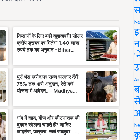
स
Ne
इ
न
'
उ
An
ब
स
आ
Ne
क