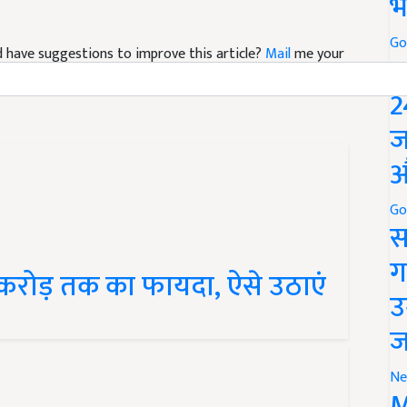
भ
and have suggestions to improve this article?
Mail
me your
Go
P
2
ज
औ
Go
स
1 करोड़ तक का फायदा, ऐसे उठाएं
ग
उ
ज
Ne
M