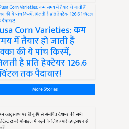
usa Corn Varieties: कम
मय में तैयार हो जाती हैं
क्का की ये पांच किस्में,
िलती है प्रति हेक्टेयर 126.6
्विंटल तक पैदावार!
More Stories
हम व्हाट्सएप पर हैं! कृषि से संबंधित देशभर की सभी
लेटेस्ट ख़बरें मोबाइल में पढ़ने के लिए हमारे व्हाट्सएप से
जुड़ें.