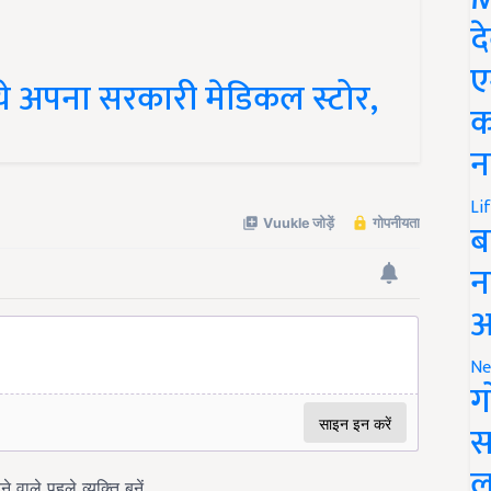
द
ये अपना सरकारी मेडिकल स्टोर,
ए
क
न
Li
ब
न
आ
Ne
ग
स
ल