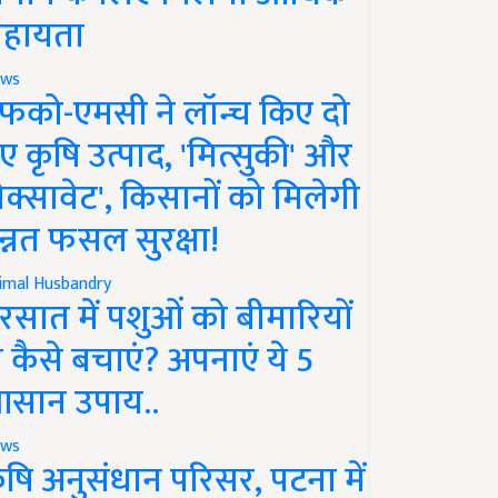
हायता
ws
फको-एमसी ने लॉन्च किए दो
ए कृषि उत्पाद, 'मित्सुकी' और
नेक्सावेट', किसानों को मिलेगी
न्नत फसल सुरक्षा!
imal Husbandry
रसात में पशुओं को बीमारियों
े कैसे बचाएं? अपनाएं ये 5
सान उपाय..
ws
ृषि अनुसंधान परिसर, पटना में