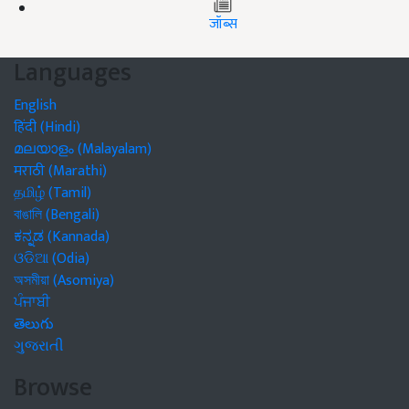
जॉब्स
Languages
English
हिंदी (Hindi)
മലയാളം (Malayalam)
मराठी (Marathi)
தமிழ் (Tamil)
বাঙালি (Bengali)
ಕನ್ನಡ (Kannada)
ଓଡିଆ (Odia)
অসমীয়া (Asomiya)
ਪੰਜਾਬੀ
తెలుగు
ગુજરાતી
Browse