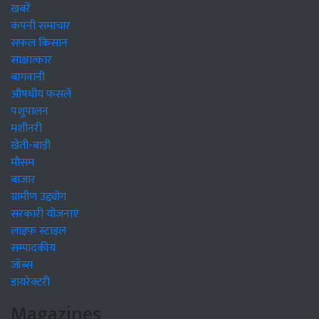
खबरें
कंपनी समाचार
सफल किसान
साक्षात्कार
बागवानी
औषधीय फसलें
पशुपालन
मशीनरी
खेती-बाड़ी
मौसम
बाजार
ग्रामीण उद्द्योग
सरकारी योजनाएं
लाइफ स्टाइल
सम्पादकीय
जॉब्स
डायरेक्टरी
Magazines