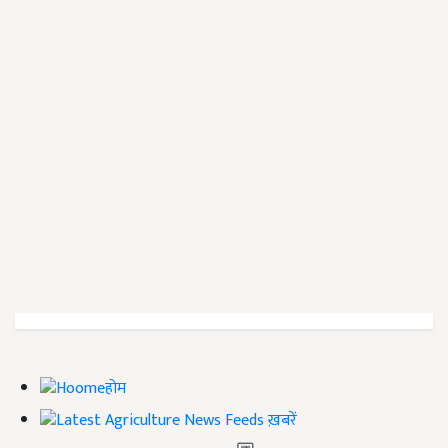
होम
ख़बरें