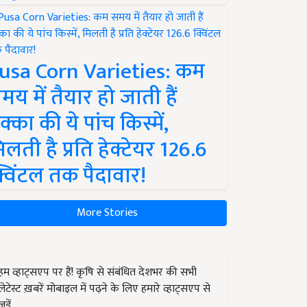
usa Corn Varieties: कम
मय में तैयार हो जाती हैं
क्का की ये पांच किस्में,
िलती है प्रति हेक्टेयर 126.6
्विंटल तक पैदावार!
More Stories
हम व्हाट्सएप पर हैं! कृषि से संबंधित देशभर की सभी
लेटेस्ट ख़बरें मोबाइल में पढ़ने के लिए हमारे व्हाट्सएप से
जुड़ें.