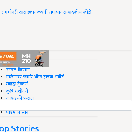
ार
मशीनरी
साक्षात्कार
कंपनी समाचार
सम्पादकीय
फोटो
op on Krishi Jagran
सफल किसान
मिलेनियर फार्मर ऑफ इंडिया अवॉर्ड
महिंद्रा ट्रैक्टर्स
कृषि मशीनरी
जायद की फसल
बिज़नेस आइडियाज
पीएम किसान
op Stories