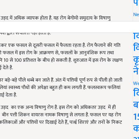
प
Ne
उड़द में अधिक व्यापक होता है
.
यह रोग बेगोमो समुदाय के विषाणु
र
क का कार्य सफ़ेद मक्खी के द्वारा होता है
,
जिससे विषाणु एकरोगी पौधे
व
्श द्वारा संचारित नहीं होता है.
क
हकर एक फसल से दूसरी फसल में फैलता रहता है. रोग फैलाने की गति
 की फसल में इस रोग के आक्रमण से
,
फसलों के आनुवंशिक रूप तथा
क
0 से 100 प्रतिशत के बीच हो सकती है. शुरुआत में इस रोग के लक्षण
न
देते है.
र बड़े-बड़े पीले धब्बे बन जाते हैं. अंत में पत्तियाँ पूर्ण रुप से पीली हो जाती
We
 फलियां स्वस्थ्य पौधों की अपेक्षा बहुत ही कम लगती हैं. फलस्वरूप फलियां
द
ई देता है.
ब
ग और उड़द का एक अन्य विषाणु रोग है. इस रोग को अधिकतर उड़द में ही
1
ड़द बीन पत्ती शिकन वायरस नामक विषाणु से लगता है. फसल पर यह रोग
कलिकाओं और पत्तियों पर दिखाई देते हैं
,
पार्श्व शिराएं और तनों के निकट
क