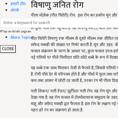
विषाणु जनित रोग
हमारी टीम
संपर्क
पीला मोज़ेक (पीत चितेरी) रोग: इस रोग का प्रकोप मूंग और 
(मूंगबीन येलो मोज़ेक वायरस) द्वारा लगता है. इस रोग के वाह
से दूसरे पौधे तक पहुँचता है. यह विषाणु मिटटी
,
बीज और संस्पर
#Top on Krishi Jagran
More Topics
पीत चितेरी विषाणु एक मौसम से दूसरे मौसम तक जीवित र
सफेद मक्खी की संख्या पर निर्भर करती है. मूंग और उड़द
CLOSE
फसल संक्रमण के चरण के आधार पर
,
कुल फसल उपज हानि 1
नई पत्तियों पर पीले चित्तीदार छोटे-छोटे धब्बे के रूप में दिखाई 
यह धब्बे एक साथ मिलकर तेजी से फैलते हैं
,
जिससे पत्तियों प
हैं. रोगी पौधे देर से परिपक्व होते है और पौधों में फूल तथा
कम तथा आकर में छोटी रह जाती है
,
उनका रंग भी पीला दिखा
पत्ती शिकन/ पत्ती ऐंठन/ झुर्रीदार पत्ती रोग: यह रोग मूं
देखा गया है. यह रोग फसल में टोस्पोवायरस समुदाय के उ
माहू और सफ़ेद मक्खी द्वार फैलता है. इस रोग के लक्षण नई 
गहरा हरे रंग का संक्रमण हो जाता है.