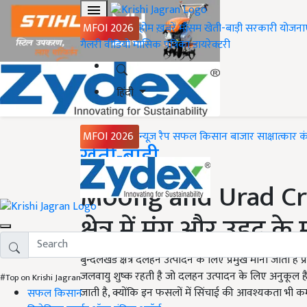
MFOI 2026
होम
ख़बरें
मौसम
खेती-बाड़ी
सरकारी योजना
गैलरी
वीडियो
मासिक पत्रिका
डायरेक्टरी
हिंदी
MFOI 2026
न्यूज़ रैप
सफल किसान
बाजार
साक्षात्कार
क
Home
खेती-बाड़ी
Moong and Urad Crop
क्षेत्र में मूंग और उड़द क
बुन्देलखंड क्षेत्र दलहन उत्पादन के लिए प्रमुख माना जाता है प्र
जलवायु शुष्क रहती है जो दलहन उत्पादन के लिए अनुकूल है. 
#Top on Krishi Jagran
जाती है, क्योंकि इन फसलों में सिंचाई की आवश्यकता भी कम
सफल किसान