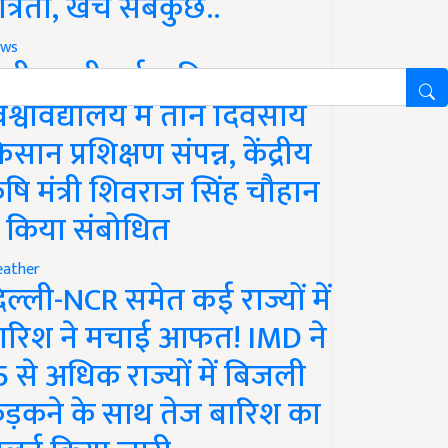
ात्रता, खर्च सबकुछ..
ws
ानी लक्ष्मीबाई कृषि
िश्वविद्यालय में तीन दिवसीय
िसान प्रशिक्षण संपन्न, केंद्रीय
ृषि मंत्री शिवराज सिंह चौहान
े किया संबोधित
ather
िल्ली-NCR समेत कई राज्यों में
ारिश ने मचाई आफत! IMD ने
5 से अधिक राज्यों में बिजली
ड़कने के साथ तेज बारिश का