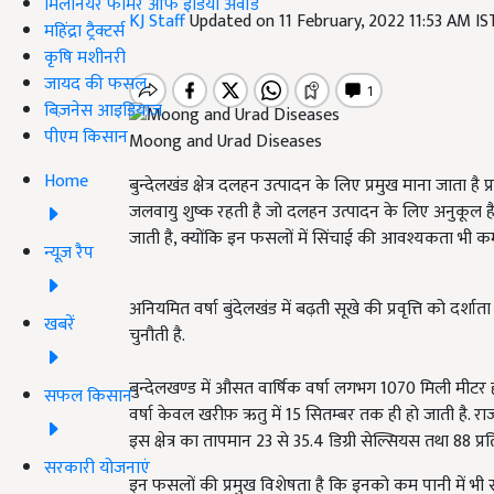
मिलेनियर फार्मर ऑफ इंडिया अवॉर्ड
KJ Staff
Updated on 11 February, 2022 11:53 AM I
महिंद्रा ट्रैक्टर्स
कृषि मशीनरी
जायद की फसल
बिज़नेस आइडियाज
पीएम किसान
Moong and Urad Diseases
Home
बुन्देलखंड क्षेत्र दलहन उत्पादन के लिए प्रमुख माना जाता है प्र
जलवायु शुष्क रहती है जो दलहन उत्पादन के लिए अनुकूल है. ग
जाती है, क्योंकि इन फसलों में सिंचाई की आवश्यकता भी कम
न्यूज़ रैप
अनियमित वर्षा बुंदेलखंड में बढ़ती सूखे की प्रवृत्ति को द
खबरें
चुनौती है.
बुन्देलखण्ड में औसत वार्षिक वर्षा लगभग 1070 मिली मीटर होने 
सफल किसान
वर्षा केवल खरीफ़ ऋतु में 15 सितम्बर तक ही हो जाती है. राज
इस क्षेत्र का तापमान 23 से 35.4 डिग्री सेल्सियस तथा 88 प्रत
सरकारी योजनाएं
इन फसलों की प्रमुख विशेषता है कि इनको कम पानी में भ