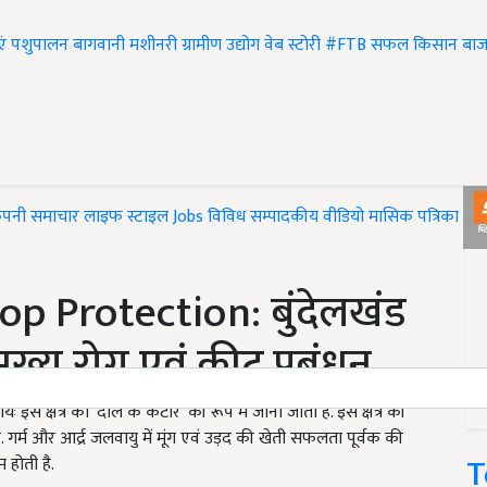
एं
पशुपालन
बागवानी
मशीनरी
ग्रामीण उद्योग
वेब स्टोरी
#FTB
सफल किसान
बाज
ंपनी समाचार
लाइफ स्टाइल
Jobs
विविध
सम्पादकीय
वीडियो
मासिक पत्रिका
#T
 Protection: बुंदेलखंड
े मुख्य रोग एवं कीट प्रबंधन
ायः इस क्षेत्र को ‘दाल के कटोरे’ की रूप में जाना जाता है. इस क्षेत्र की
गर्म और आर्द्र जलवायु में मूंग एवं उड़द की खेती सफलता पूर्वक की
T
 होती है.