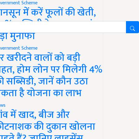
vernment Scheme
ानसून में करें फूलों की खेती,
0% सब्सिडी के साथ कमाएं
ड़ा मुनाफा
vernment Scheme
र खरीदने वालों को बड़ी
ाहत, होम लोन पर मिलेगी 4%
ी सब्सिडी, जानें कौन उठा
कता है योजना का लाभ
ws
ांव में खाद, बीज और
ीटनाशक की दुकान खोलना
ाहते हैं? जानिए लाइसेंस,