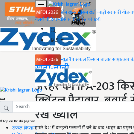
MFOI 2026
होम
ख़बरें
मौसम
खेती-बाड़ी
सरकारी योजना
गैलरी
वीडियो
मासिक पत्रिका
डायरेक्टरी
हिंदी
MFOI 2026
न्यूज़ रैप
सफल किसान
बाजार
साक्षात्कार
क
Home
खेती-बाड़ी
अरहर की IPA-203 किस्म 
क्विंटल पैदावार, बुवाई
रखें ख्याल
#Top on Krishi Jagran
हमारे देश में दलहनी फसलों में चने के बाद अरहर का प्रमु
सफल किसान