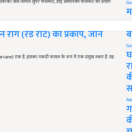
्वरकों जैसे सिंगल सुपर फास्फेट, डाई अमोनियम फास्फेट का प्रयोग
Go
म
5
ब
 रोग (रेड रॉट) का प्रकोप, जानें
Go
घ
ugarcane) एक है. इसका नकदी फसल के रूप में एक प्रमुख स्थान है. यह
र
क
स
Ne
ग
क
च