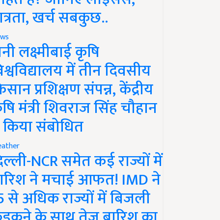
ात्रता, खर्च सबकुछ..
ws
ानी लक्ष्मीबाई कृषि
िश्वविद्यालय में तीन दिवसीय
िसान प्रशिक्षण संपन्न, केंद्रीय
ृषि मंत्री शिवराज सिंह चौहान
े किया संबोधित
ather
िल्ली-NCR समेत कई राज्यों में
ारिश ने मचाई आफत! IMD ने
5 से अधिक राज्यों में बिजली
ड़कने के साथ तेज बारिश का