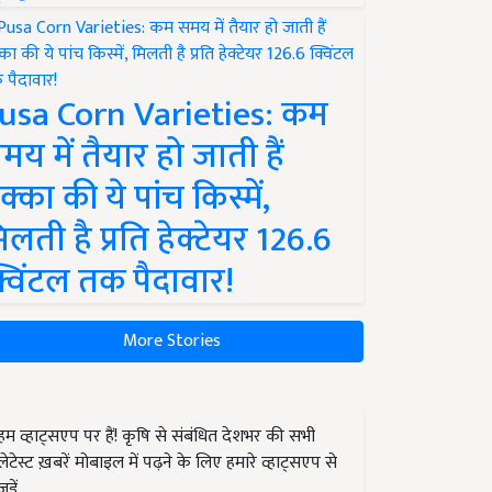
usa Corn Varieties: कम
मय में तैयार हो जाती हैं
क्का की ये पांच किस्में,
िलती है प्रति हेक्टेयर 126.6
्विंटल तक पैदावार!
More Stories
हम व्हाट्सएप पर हैं! कृषि से संबंधित देशभर की सभी
लेटेस्ट ख़बरें मोबाइल में पढ़ने के लिए हमारे व्हाट्सएप से
जुड़ें.