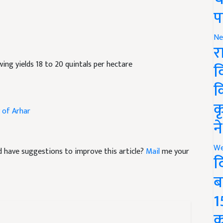
प
Ne
र
ing yields 18 to 20 quintals per hectare
व
क
क
y of Arhar
न
We
and have suggestions to improve this article?
Mail
me your
द
ब
1
क