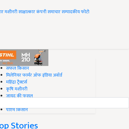
ार
मशीनरी
साक्षात्कार
कंपनी समाचार
सम्पादकीय
फोटो
op on Krishi Jagran
सफल किसान
मिलेनियर फार्मर ऑफ इंडिया अवॉर्ड
महिंद्रा ट्रैक्टर्स
कृषि मशीनरी
जायद की फसल
बिज़नेस आइडियाज
पीएम किसान
op Stories