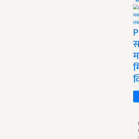
P
स
म
म
क