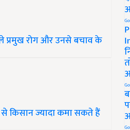
अ
Go
P
े प्रमुख रोग और उनसे बचाव के
I
न
त
अ
Go
ब
प
 से किसान ज्यादा कमा सकते हैं
अ
Go