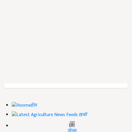
होम
ख़बरें
जॉब्स