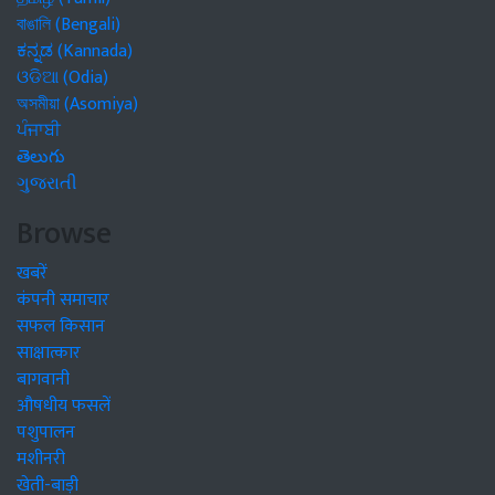
বাঙালি (Bengali)
ಕನ್ನಡ (Kannada)
ଓଡିଆ (Odia)
অসমীয়া (Asomiya)
ਪੰਜਾਬੀ
తెలుగు
ગુજરાતી
Browse
खबरें
कंपनी समाचार
सफल किसान
साक्षात्कार
बागवानी
औषधीय फसलें
पशुपालन
मशीनरी
खेती-बाड़ी