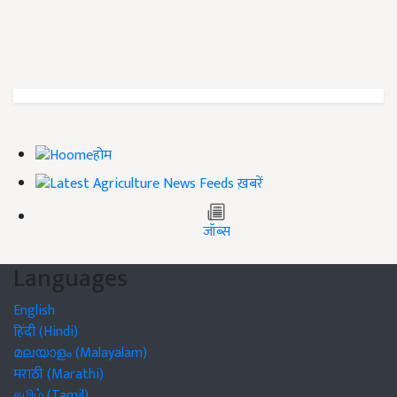
होम
ख़बरें
जॉब्स
Languages
English
हिंदी (Hindi)
മലയാളം (Malayalam)
मराठी (Marathi)
தமிழ் (Tamil)