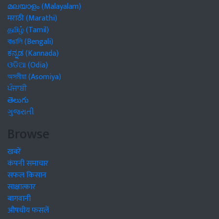
മലയാളം (Malayalam)
मराठी (Marathi)
தமிழ் (Tamil)
বাঙালি (Bengali)
ಕನ್ನಡ (Kannada)
ଓଡିଆ (Odia)
অসমীয়া (Asomiya)
ਪੰਜਾਬੀ
తెలుగు
ગુજરાતી
Browse
खबरें
कंपनी समाचार
सफल किसान
साक्षात्कार
बागवानी
औषधीय फसलें