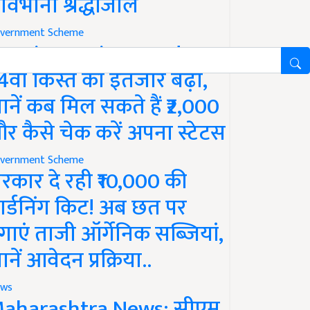
ावभीनी श्रद्धांजलि
vernment Scheme
M Kisan Yojana Update:
4वीं किस्त का इंतजार बढ़ा,
ानें कब मिल सकते हैं ₹2,000
र कैसे चेक करें अपना स्टेटस
vernment Scheme
रकार दे रही ₹10,000 की
ार्डनिंग किट! अब छत पर
गाएं ताजी ऑर्गेनिक सब्जियां,
ानें आवेदन प्रक्रिया..
ws
aharashtra News: सीएम