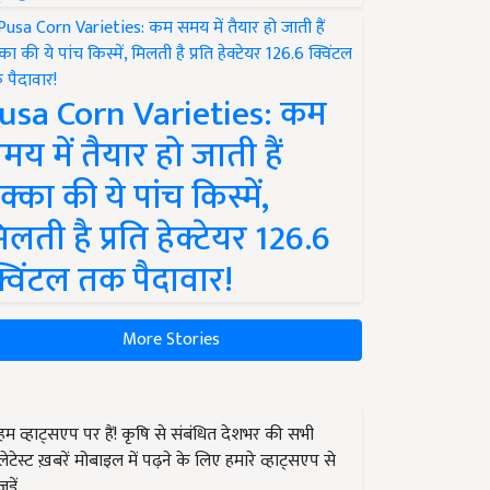
usa Corn Varieties: कम
मय में तैयार हो जाती हैं
क्का की ये पांच किस्में,
िलती है प्रति हेक्टेयर 126.6
्विंटल तक पैदावार!
More Stories
हम व्हाट्सएप पर हैं! कृषि से संबंधित देशभर की सभी
लेटेस्ट ख़बरें मोबाइल में पढ़ने के लिए हमारे व्हाट्सएप से
जुड़ें.