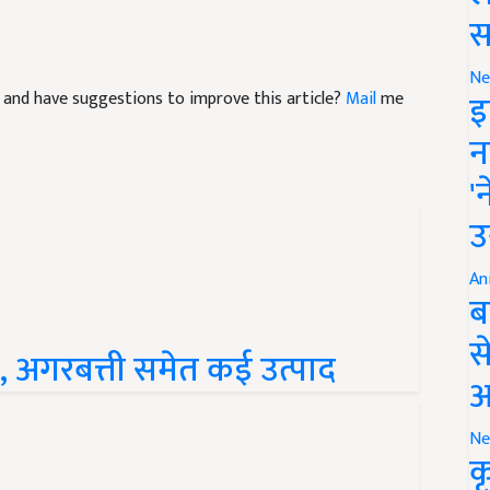
स
Ne
इ
cle and have suggestions to improve this article?
Mail
me
न
'
उ
An
ब
स
्र, अगरबत्ती समेत कई उत्पाद
आ
Ne
क