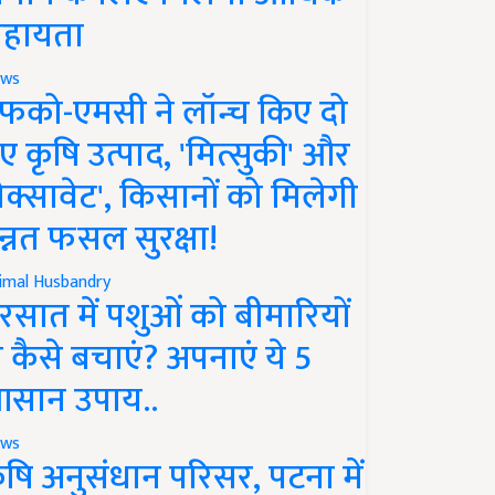
हायता
ws
फको-एमसी ने लॉन्च किए दो
ए कृषि उत्पाद, 'मित्सुकी' और
नेक्सावेट', किसानों को मिलेगी
न्नत फसल सुरक्षा!
imal Husbandry
रसात में पशुओं को बीमारियों
े कैसे बचाएं? अपनाएं ये 5
सान उपाय..
ws
ृषि अनुसंधान परिसर, पटना में