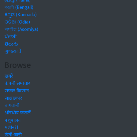
தமிழ் (Tamil)
বাঙালি (Bengali)
ಕನ್ನಡ (Kannada)
ଓଡିଆ (Odia)
অসমীয়া (Asomiya)
ਪੰਜਾਬੀ
తెలుగు
ગુજરાતી
Browse
खबरें
कंपनी समाचार
सफल किसान
साक्षात्कार
बागवानी
औषधीय फसलें
पशुपालन
मशीनरी
खेती-बाड़ी