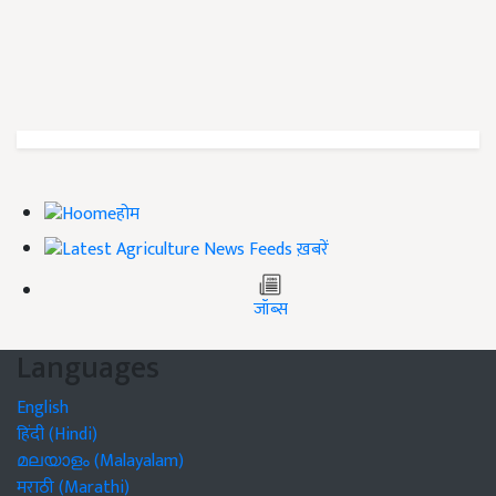
होम
ख़बरें
जॉब्स
Languages
English
हिंदी (Hindi)
മലയാളം (Malayalam)
मराठी (Marathi)