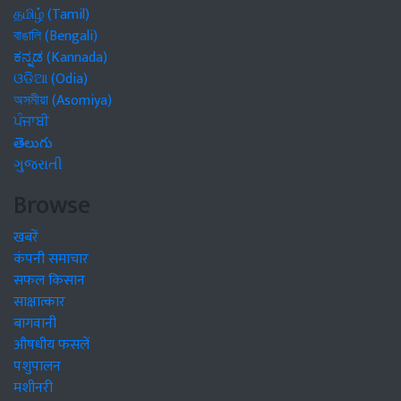
தமிழ் (Tamil)
বাঙালি (Bengali)
ಕನ್ನಡ (Kannada)
ଓଡିଆ (Odia)
অসমীয়া (Asomiya)
ਪੰਜਾਬੀ
తెలుగు
ગુજરાતી
Browse
खबरें
कंपनी समाचार
सफल किसान
साक्षात्कार
बागवानी
औषधीय फसलें
पशुपालन
मशीनरी