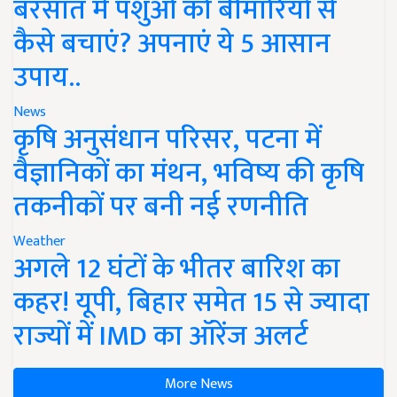
बरसात में पशुओं को बीमारियों से
कैसे बचाएं? अपनाएं ये 5 आसान
उपाय..
News
कृषि अनुसंधान परिसर, पटना में
वैज्ञानिकों का मंथन, भविष्य की कृषि
तकनीकों पर बनी नई रणनीति
Weather
अगले 12 घंटों के भीतर बारिश का
कहर! यूपी, बिहार समेत 15 से ज्यादा
राज्यों में IMD का ऑरेंज अलर्ट
More News