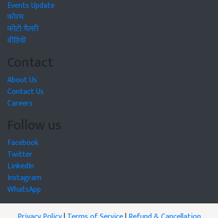
Events Update
फोरम
फोटो गैलरी
वीडियो
Contact
About Us
Contact Us
Careers
Follow us
Facebook
Twitter
LinkedIn
Instagram
WhatsApp
Privacy Policy
|
Terms of Service
|
Refund & Cancellation