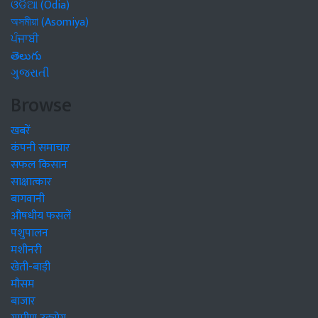
ଓଡିଆ (Odia)
অসমীয়া (Asomiya)
ਪੰਜਾਬੀ
తెలుగు
ગુજરાતી
Browse
खबरें
कंपनी समाचार
सफल किसान
साक्षात्कार
बागवानी
औषधीय फसलें
पशुपालन
मशीनरी
खेती-बाड़ी
मौसम
बाजार