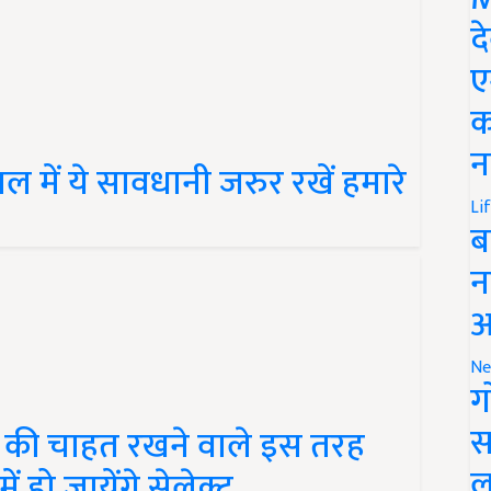
द
ए
क
में ये सावधानी जरुर रखें हमारे
न
Li
ब
न
आ
Ne
ग
ी की चाहत रखने वाले इस तरह
स
ं हो जायेंगे सेलेक्ट
ल