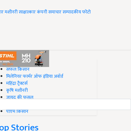
ार
मशीनरी
साक्षात्कार
कंपनी समाचार
सम्पादकीय
फोटो
op on Krishi Jagran
सफल किसान
मिलेनियर फार्मर ऑफ इंडिया अवॉर्ड
महिंद्रा ट्रैक्टर्स
कृषि मशीनरी
जायद की फसल
बिज़नेस आइडियाज
पीएम किसान
op Stories