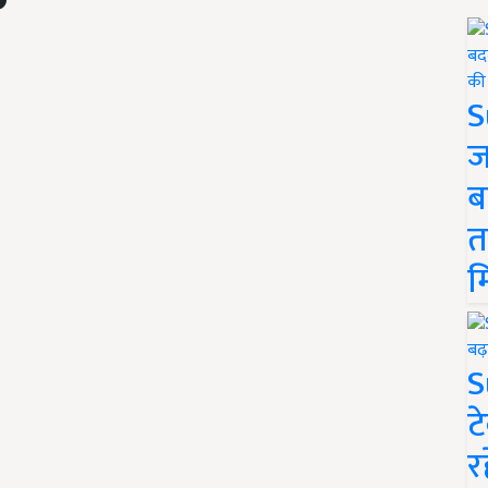
S
ज
ब
त
म
S
ट
र