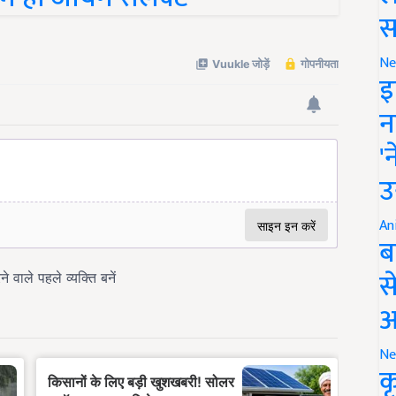
स
Ne
इ
न
'
उ
An
ब
स
आ
Ne
क