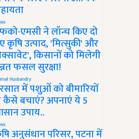
हायता
ws
फको-एमसी ने लॉन्च किए दो
ए कृषि उत्पाद, 'मित्सुकी' और
नेक्सावेट', किसानों को मिलेगी
न्नत फसल सुरक्षा!
imal Husbandry
रसात में पशुओं को बीमारियों
े कैसे बचाएं? अपनाएं ये 5
सान उपाय..
ws
ृषि अनुसंधान परिसर, पटना में