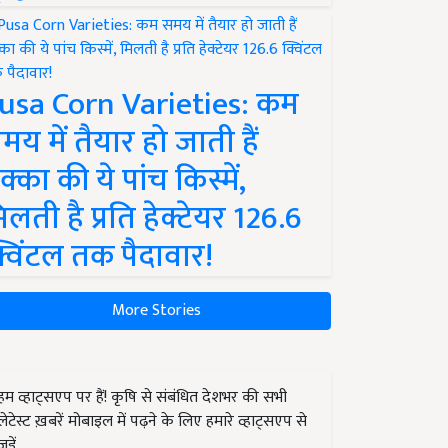
usa Corn Varieties: कम
मय में तैयार हो जाती हैं
क्का की ये पांच किस्में,
िलती है प्रति हेक्टेयर 126.6
्विंटल तक पैदावार!
More Stories
हम व्हाट्सएप पर हैं! कृषि से संबंधित देशभर की सभी
लेटेस्ट ख़बरें मोबाइल में पढ़ने के लिए हमारे व्हाट्सएप से
जुड़ें.