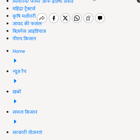
मिलेनियर फार्मर ऑफ इंडिया अवॉर्ड
महिंद्रा ट्रैक्टर्स
कृषि मशीनरी
जायद की फसल
बिज़नेस आइडियाज
पीएम किसान
Home
न्यूज़ रैप
खबरें
सफल किसान
सरकारी योजनाएं