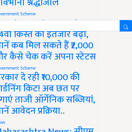
ावभीनी श्रद्धांजलि
vernment Scheme
M Kisan Yojana Update:
4वीं किस्त का इंतजार बढ़ा,
ानें कब मिल सकते हैं ₹2,000
र कैसे चेक करें अपना स्टेटस
vernment Scheme
रकार दे रही ₹10,000 की
ार्डनिंग किट! अब छत पर
गाएं ताजी ऑर्गेनिक सब्जियां,
ानें आवेदन प्रक्रिया..
ws
aharashtra News: सीएम