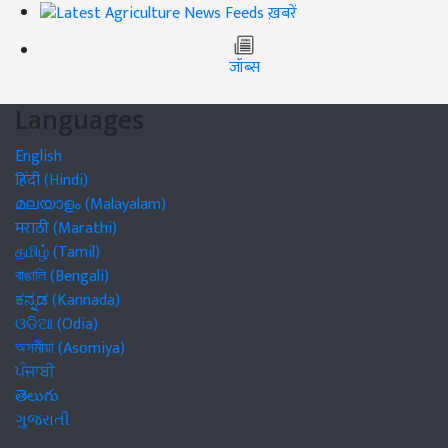
ख़बरें
जॉब्स
Languages
English
हिंदी (Hindi)
മലയാളം (Malayalam)
मराठी (Marathi)
தமிழ் (Tamil)
বাঙালি (Bengali)
ಕನ್ನಡ (Kannada)
ଓଡିଆ (Odia)
অসমীয়া (Asomiya)
ਪੰਜਾਬੀ
తెలుగు
ગુજરાતી