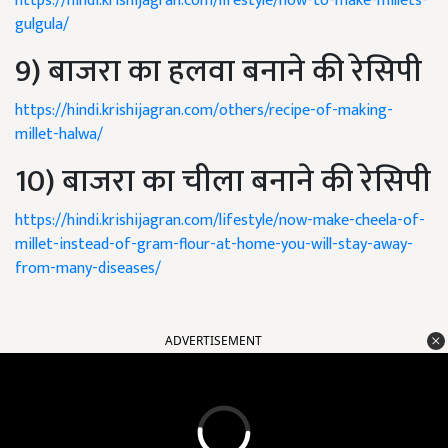
https://hindi.krishijagran.com/lifestyle/how-to-make-millets-
gulgula/
9) बाजरा का हलवा बनाने की रेसिपी
https://hindi.krishijagran.com/others/recipe-of-making-
millet-halwa/
10) बाजरा का चीला बनाने की रेसिपी
https://hindi.krishijagran.com/lifestyle/now-make-cheela-of-
millet-instead-of-gram-flour-at-home-you-will-stay-away-
from-many-diseases/
ADVERTISEMENT