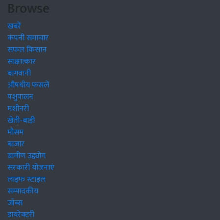
Browse
खबरें
कंपनी समाचार
सफल किसान
साक्षात्कार
बागवानी
औषधीय फसलें
पशुपालन
मशीनरी
खेती-बाड़ी
मौसम
बाजार
ग्रामीण उद्द्योग
सरकारी योजनाएं
लाइफ स्टाइल
सम्पादकीय
जॉब्स
डायरेक्टरी