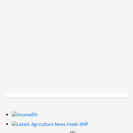
होम
ख़बरें