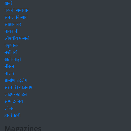
खबरें
कंपनी समाचार
सफल किसान
साक्षात्कार
बागवानी
औषधीय फसलें
पशुपालन
मशीनरी
खेती-बाड़ी
मौसम
बाजार
ग्रामीण उद्द्योग
सरकारी योजनाएं
लाइफ स्टाइल
सम्पादकीय
जॉब्स
डायरेक्टरी
Magazines