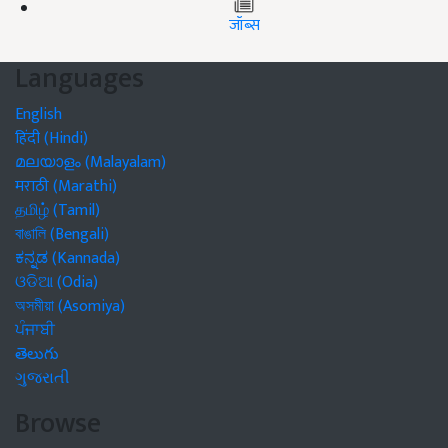
जॉब्स
Languages
English
हिंदी (Hindi)
മലയാളം (Malayalam)
मराठी (Marathi)
தமிழ் (Tamil)
বাঙালি (Bengali)
ಕನ್ನಡ (Kannada)
ଓଡିଆ (Odia)
অসমীয়া (Asomiya)
ਪੰਜਾਬੀ
తెలుగు
ગુજરાતી
Browse