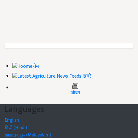
होम
ख़बरें
जॉब्स
Languages
English
हिंदी (Hindi)
മലയാളം (Malayalam)