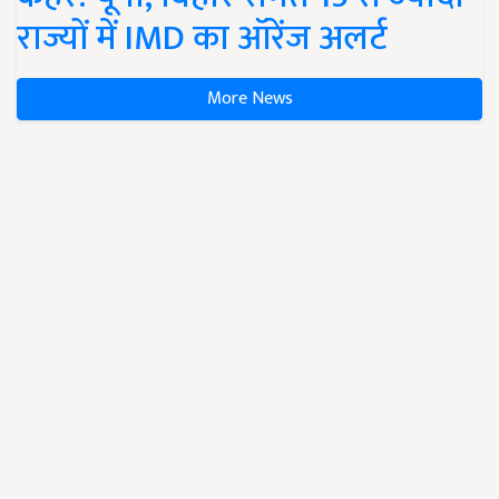
राज्यों में IMD का ऑरेंज अलर्ट
More News