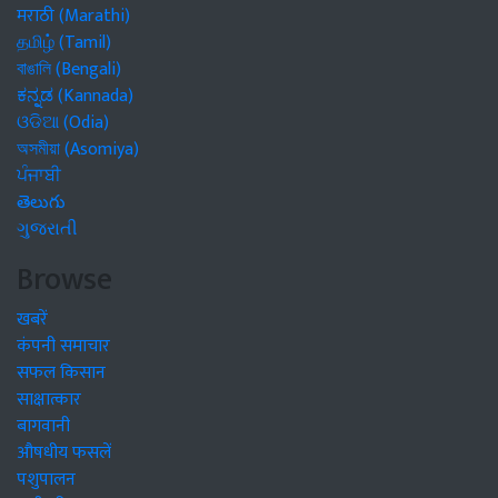
मराठी (Marathi)
தமிழ் (Tamil)
বাঙালি (Bengali)
ಕನ್ನಡ (Kannada)
ଓଡିଆ (Odia)
অসমীয়া (Asomiya)
ਪੰਜਾਬੀ
తెలుగు
ગુજરાતી
Browse
खबरें
कंपनी समाचार
सफल किसान
साक्षात्कार
बागवानी
औषधीय फसलें
पशुपालन