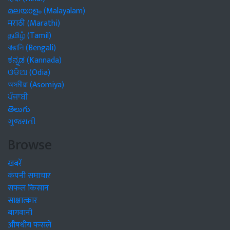
മലയാളം (Malayalam)
मराठी (Marathi)
தமிழ் (Tamil)
বাঙালি (Bengali)
ಕನ್ನಡ (Kannada)
ଓଡିଆ (Odia)
অসমীয়া (Asomiya)
ਪੰਜਾਬੀ
తెలుగు
ગુજરાતી
Browse
खबरें
कंपनी समाचार
सफल किसान
साक्षात्कार
बागवानी
औषधीय फसलें