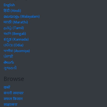
English
हिंदी (Hindi)
മലയാളം (Malayalam)
मराठी (Marathi)
தமிழ் (Tamil)
বাঙালি (Bengali)
ಕನ್ನಡ (Kannada)
ଓଡିଆ (Odia)
অসমীয়া (Asomiya)
ਪੰਜਾਬੀ
తెలుగు
ગુજરાતી
Browse
खबरें
कंपनी समाचार
सफल किसान
साक्षात्कार