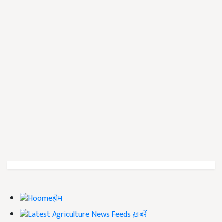
होम
ख़बरें