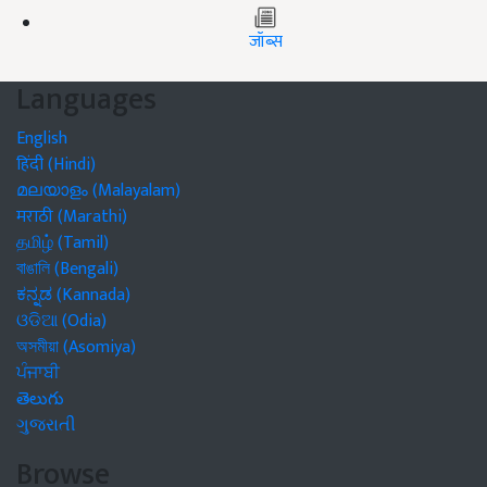
जॉब्स
Languages
English
हिंदी (Hindi)
മലയാളം (Malayalam)
मराठी (Marathi)
தமிழ் (Tamil)
বাঙালি (Bengali)
ಕನ್ನಡ (Kannada)
ଓଡିଆ (Odia)
অসমীয়া (Asomiya)
ਪੰਜਾਬੀ
తెలుగు
ગુજરાતી
Browse