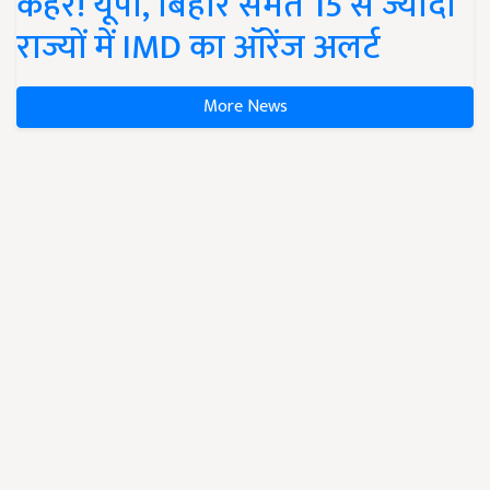
कहर! यूपी, बिहार समेत 15 से ज्यादा
राज्यों में IMD का ऑरेंज अलर्ट
More News