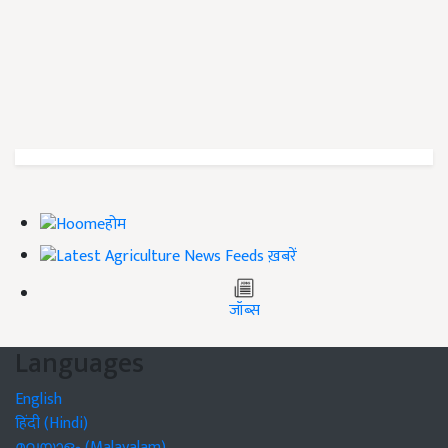
होम
ख़बरें
जॉब्स
Languages
English
हिंदी (Hindi)
മലയാളം (Malayalam)