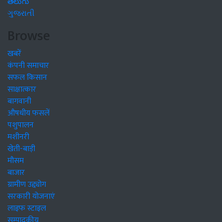
తెలుగు
ગુજરાતી
Browse
खबरें
कंपनी समाचार
सफल किसान
साक्षात्कार
बागवानी
औषधीय फसलें
पशुपालन
मशीनरी
खेती-बाड़ी
मौसम
बाजार
ग्रामीण उद्द्योग
सरकारी योजनाएं
लाइफ स्टाइल
सम्पादकीय