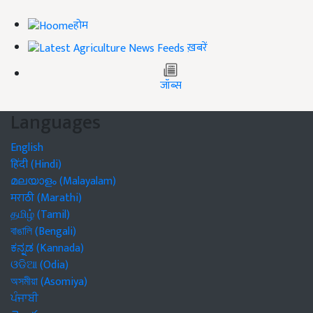
होम
ख़बरें
जॉब्स
Languages
English
हिंदी (Hindi)
മലയാളം (Malayalam)
मराठी (Marathi)
தமிழ் (Tamil)
বাঙালি (Bengali)
ಕನ್ನಡ (Kannada)
ଓଡିଆ (Odia)
অসমীয়া (Asomiya)
ਪੰਜਾਬੀ