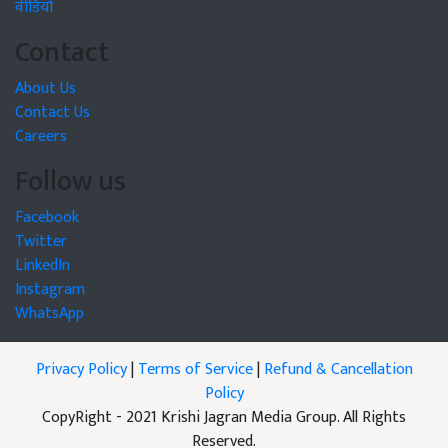
वीडियो
Contact
About Us
Contact Us
Careers
Follow us
Facebook
Twitter
LinkedIn
Instagram
WhatsApp
Privacy Policy
|
Terms of Service
|
Refund & Cancellation
Policy
CopyRight - 2021 Krishi Jagran Media Group. All Rights
Reserved.